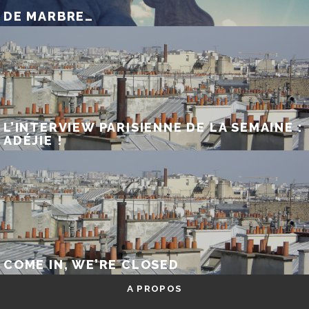
DE MARBRE…
L’INTERVIEW PARISIENNE DE LA SEMAINE :
ADÉJIE !
COME IN, WE’RE CLOSED
A PROPOS