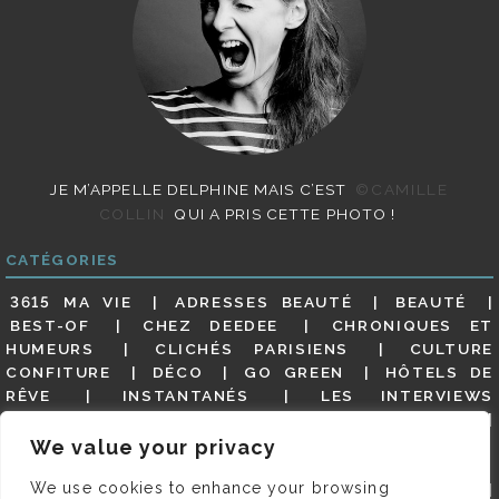
JE M’APPELLE DELPHINE MAIS C’EST
©CAMILLE
COLLIN
QUI A PRIS CETTE PHOTO !
CATÉGORIES
3615 MA VIE
ADRESSES BEAUTÉ
BEAUTÉ
BEST-OF
CHEZ DEEDEE
CHRONIQUES ET
HUMEURS
CLICHÉS PARISIENS
CULTURE
CONFITURE
DÉCO
GO GREEN
HÔTELS DE
RÊVE
INSTANTANÉS
LES INTERVIEWS
PARISIENNES
LIFESTYLE
LOOKS
MATERNITÉ
MES ADRESSES
MODE
NON CLASSÉ
OLDIES
We value your privacy
(BUT GOODIES)
PAR ICI LE MAGOT !
PARIS CITY-
We use cookies to enhance your browsing
GUIDE
PARIS EN PHOTOS
RESTAURANTS