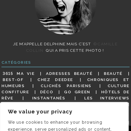
JE M’APPELLE DELPHINE MAIS C’EST
©CAMILLE
COLLIN
QUI A PRIS CETTE PHOTO !
CATÉGORIES
3615 MA VIE
ADRESSES BEAUTÉ
BEAUTÉ
BEST-OF
CHEZ DEEDEE
CHRONIQUES ET
HUMEURS
CLICHÉS PARISIENS
CULTURE
CONFITURE
DÉCO
GO GREEN
HÔTELS DE
RÊVE
INSTANTANÉS
LES INTERVIEWS
PARISIENNES
LIFESTYLE
LOOKS
MATERNITÉ
MES ADRESSES
MODE
NON CLASSÉ
OLDIES
We value your privacy
(BUT GOODIES)
PAR ICI LE MAGOT !
PARIS CITY-
We use cookies to enhance your browsing
GUIDE
PARIS EN PHOTOS
RESTAURANTS
REVUE DE PRESSE DÉTAILLÉE, SIOU PLAIT
SALONS
experience, serve personalized ads or content,