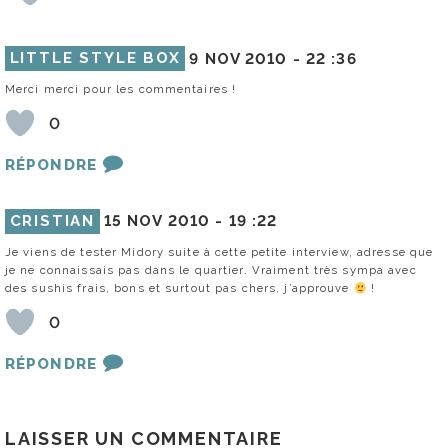
LITTLE STYLE BOX
9 NOV 2010 -
22 :36
Merci merci pour les commentaires !
0
RÉPONDRE
CRISTIAN
15 NOV 2010 -
19 :22
Je viens de tester Midory suite à cette petite interview, adresse que
je ne connaissais pas dans le quartier. Vraiment très sympa avec
des sushis frais, bons et surtout pas chers, j’approuve
!
0
RÉPONDRE
LAISSER UN COMMENTAIRE