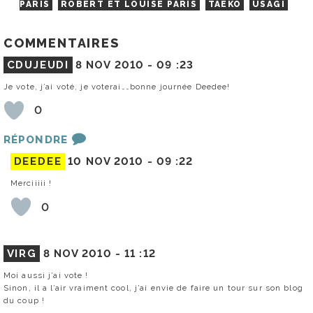
PARIS
ROBERT ET LOUISE PARIS
TAEKO
USAGI
COMMENTAIRES
CDUJEUDI
8 NOV 2010 -
09 :23
Je vote, j’ai voté, je voterai……bonne journée Deedee!
0
RÉPONDRE
DEEDEE
10 NOV 2010 -
09 :22
Merciiiii !
0
VIRG
8 NOV 2010 -
11 :12
Moi aussi j’ai vote !
Sinon, il a l’air vraiment cool, j’ai envie de faire un tour sur son blog
du coup !