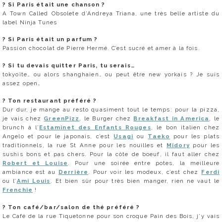
?
Si Paris était une chanson ?
A Town Called Obsolete d’Andreya Triana, une très belle artiste du
label Ninja Tunes
?
Si Paris était un parfum ?
Passion chocolat de Pierre Hermé. C’est sucré et amer à la fois.
?
Si tu devais quitter Paris, tu serais…
tokyoïte… ou alors shanghaien… ou peut être new yorkais ? Je suis
assez open…
?
Ton restaurant préféré ?
Dur dur, je mange au resto quasiment tout le temps: pour la pizza,
je vais chez
GreenPizz
, le Burger chez
Breakfast in America
, le
brunch à l’
Estaminet des Enfants Rouges
, le bon italien chez
Angelo et pour le japonais, c’est
Usagi
ou
Taeko
pour les plats
traditionnels, la rue St Anne pour les nouilles et
Midory
pour les
sushis bons et pas chers. Pour la côte de boeuf, il faut aller chez
Robert et Louise
. Pour une soirée entre potes, la meilleure
ambiance est au
Derrière
. Pour voir les modeux, c’est chez
Ferdi
ou l’
Ami Louis
. Et bien sûr pour très bien manger, rien ne vaut le
Frenchie
!
?
Ton café/bar/salon de thé préféré ?
Le Café de la rue Tiquetonne pour son croque Pain des Bois, j’y vais