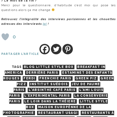
?
Le mot de la fin ?
Merci pour le questionnaire, d’habitude c’est moi qui pose les
questions alors ça me change
Retrouvez l’intégralité des interviews parisiennes et les chouettes
adresses des interviewés
ici
!
0
PARTAGER L'ARTICLE
TAGS
BLOG LITTLE STYLE BOX
BREAKFAST IN
AMERICA
DERRIÈRE PARIS
ESTAMINET DES ENFANTS
ROUGES
FERDI
FRENCHIE PARIS
GREEN PIZ
GREEN
PIZZ
INSTITUT SUÉDOIS
JEU DE PAUME
PARIS
L'ABSINTHE CAFÉ PARIS
L'AMI LOUIS
PARIS
L'EXPERIMENTAL PARIS
LA CONSERVERIE
PARIS
LE LOIR DANS LA THÉIERE
LITTLE STYLE
BOX
MAISON EUROPÉNNE DE LA
PHOTOGRAPHIE
RESTAURANT USAGI
RESTAURANTS À