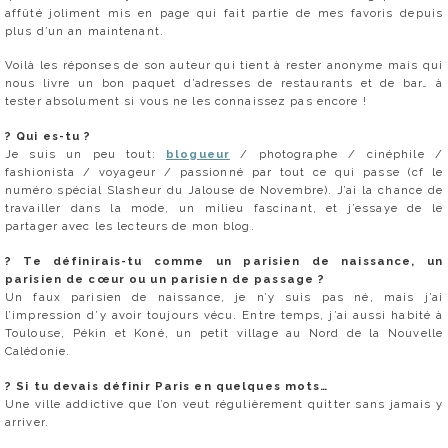
affûté joliment mis en page qui fait partie de mes favoris depuis
plus d’un an maintenant.
Voilà les réponses de son auteur qui tient à rester anonyme mais qui
nous livre un bon paquet d’adresses de restaurants et de bar… à
tester absolument si vous ne les connaissez pas encore !
?
Qui es-tu ?
Je suis un peu tout:
blogueur
/ photographe / cinéphile /
fashionista / voyageur / passionné par tout ce qui passe (cf le
numéro spécial Slasheur du Jalouse de Novembre). J’ai la chance de
travailler dans la mode, un milieu fascinant, et j’essaye de le
partager avec les lecteurs de mon blog.
?
Te définirais-tu comme un parisien de naissance, un
parisien de cœur ou un parisien de passage ?
Un faux parisien de naissance, je n’y suis pas né, mais j’ai
l’impression d’y avoir toujours vécu. Entre temps, j’ai aussi habité à
Toulouse, Pékin et Koné, un petit village au Nord de la Nouvelle
Calédonie.
?
Si tu devais définir Paris en quelques mots…
Une ville addictive que l’on veut régulièrement quitter sans jamais y
arriver.