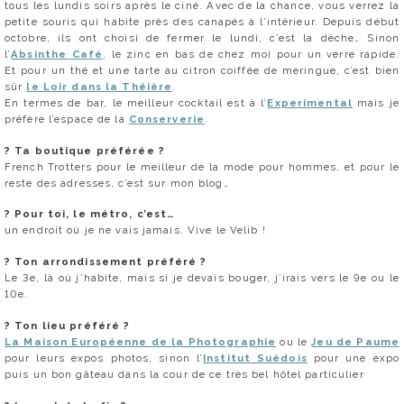
tous les lundis soirs après le ciné. Avec de la chance, vous verrez la
petite souris qui habite près des canapés à l’intérieur. Depuis début
octobre, ils ont choisi de fermer le lundi, c’est la dèche… Sinon
l’
Absinthe Café
, le zinc en bas de chez moi pour un verre rapide.
Et pour un thé et une tarte au citron coiffée de meringue, c’est bien
sûr
le Loir dans la Théière
.
En termes de bar, le meilleur cocktail est à l’
Experimental
mais je
préfère l’espace de la
Conserverie
.
?
Ta boutique préférée ?
French Trotters pour le meilleur de la mode pour hommes, et pour le
reste des adresses, c’est sur mon blog…
?
Pour toi, le métro, c’est…
un endroit où je ne vais jamais. Vive le Velib !
?
Ton arrondissement préféré ?
Le 3e, là où j’habite, mais si je devais bouger, j’irais vers le 9e ou le
10e.
?
Ton lieu préféré ?
La Maison Européenne de la Photographie
ou le
Jeu de Paume
pour leurs expos photos, sinon l’
Institut Suédois
pour une expo
puis un bon gâteau dans la cour de ce très bel hôtel particulier