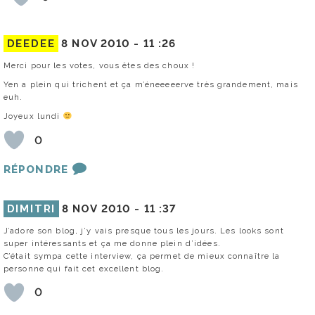
DEEDEE
8 NOV 2010 -
11 :26
Merci pour les votes, vous êtes des choux !
Yen a plein qui trichent et ça m’éneeeeerve très grandement, mais
euh.
Joyeux lundi
0
RÉPONDRE
DIMITRI
8 NOV 2010 -
11 :37
J’adore son blog, j’y vais presque tous les jours. Les looks sont
super intéressants et ça me donne plein d’idées.
C’était sympa cette interview, ça permet de mieux connaître la
personne qui fait cet excellent blog.
0