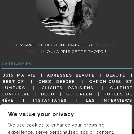
JE M’APPELLE DELPHINE MAIS C’EST
©CAMILLE
COLLIN
QUI A PRIS CETTE PHOTO !
CATÉGORIES
3615 MA VIE
ADRESSES BEAUTÉ
BEAUTÉ
BEST-OF
CHEZ DEEDEE
CHRONIQUES ET
HUMEURS
CLICHÉS PARISIENS
CULTURE
CONFITURE
DÉCO
GO GREEN
HÔTELS DE
RÊVE
INSTANTANÉS
LES INTERVIEWS
PARISIENNES
LIFESTYLE
LOOKS
MATERNITÉ
MES ADRESSES
MODE
NON CLASSÉ
OLDIES
We value your privacy
(BUT GOODIES)
PAR ICI LE MAGOT !
PARIS CITY-
We use cookies to enhance your browsing
GUIDE
PARIS EN PHOTOS
RESTAURANTS
REVUE DE PRESSE DÉTAILLÉE, SIOU PLAIT
SALONS
experience, serve personalized ads or content,