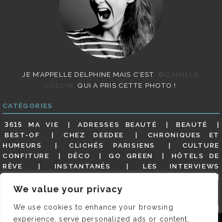
JE M’APPELLE DELPHINE MAIS C’EST
©CAMILLE
COLLIN
QUI A PRIS CETTE PHOTO !
CATÉGORIES
3615 MA VIE
ADRESSES BEAUTÉ
BEAUTÉ
BEST-OF
CHEZ DEEDEE
CHRONIQUES ET
HUMEURS
CLICHÉS PARISIENS
CULTURE
CONFITURE
DÉCO
GO GREEN
HÔTELS DE
RÊVE
INSTANTANÉS
LES INTERVIEWS
PARISIENNES
LIFESTYLE
LOOKS
MATERNITÉ
MES ADRESSES
MODE
NON CLASSÉ
OLDIES
We value your privacy
(BUT GOODIES)
PAR ICI LE MAGOT !
PARIS CITY-
We use cookies to enhance your browsing
GUIDE
PARIS EN PHOTOS
RESTAURANTS
REVUE DE PRESSE DÉTAILLÉE, SIOU PLAIT
SALONS
experience, serve personalized ads or content,