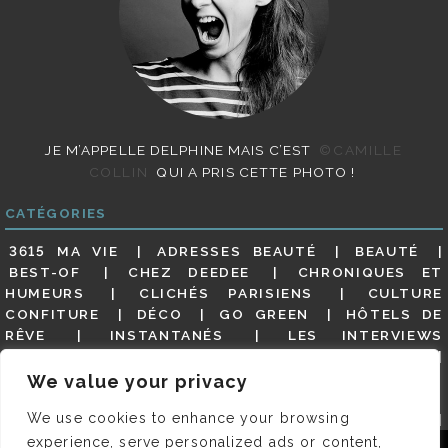
JE M’APPELLE DELPHINE MAIS C’EST
©CAMILLE
COLLIN
QUI A PRIS CETTE PHOTO !
CATÉGORIES
3615 MA VIE
ADRESSES BEAUTÉ
BEAUTÉ
BEST-OF
CHEZ DEEDEE
CHRONIQUES ET
HUMEURS
CLICHÉS PARISIENS
CULTURE
CONFITURE
DÉCO
GO GREEN
HÔTELS DE
RÊVE
INSTANTANÉS
LES INTERVIEWS
PARISIENNES
LIFESTYLE
LOOKS
MATERNITÉ
MES ADRESSES
MODE
NON CLASSÉ
OLDIES
We value your privacy
(BUT GOODIES)
PAR ICI LE MAGOT !
PARIS CITY-
We use cookies to enhance your browsing
GUIDE
PARIS EN PHOTOS
RESTAURANTS
REVUE DE PRESSE DÉTAILLÉE, SIOU PLAIT
SALONS
experience, serve personalized ads or content,