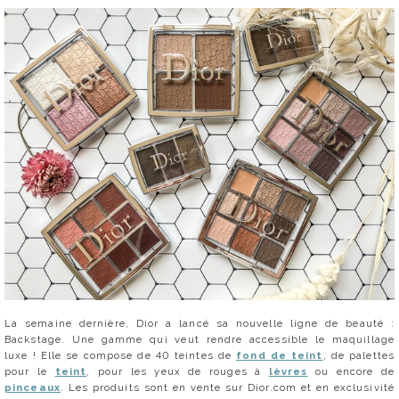
La semaine dernière, Dior a lancé sa nouvelle ligne de beauté :
Backstage. Une gamme qui veut rendre accessible le maquillage
luxe ! Elle se compose de 40 teintes de
fond de teint
, de palettes
pour le
teint
, pour les yeux de rouges à
lèvres
ou encore de
pinceaux
. Les produits sont en vente sur Dior.com et en exclusivité