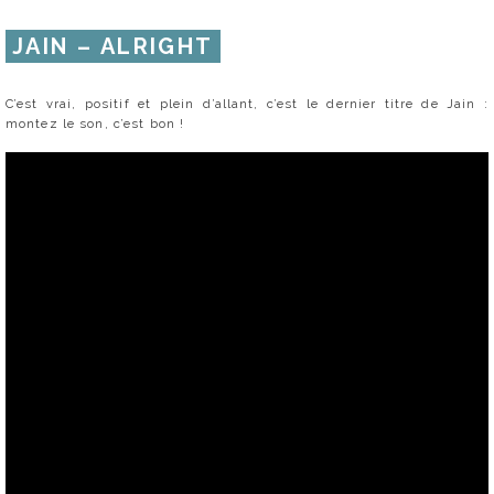
JAIN – ALRIGHT
C’est vrai, positif et plein d’allant, c’est le dernier titre de Jain :
montez le son, c’est bon !