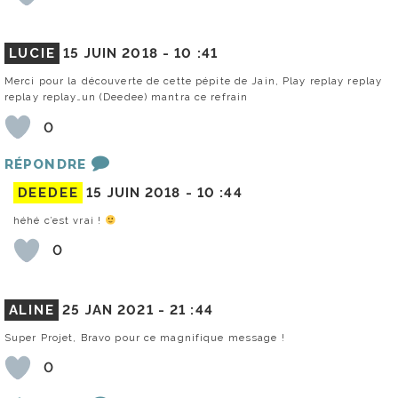
LUCIE
15 JUIN 2018 -
10 :41
Merci pour la découverte de cette pépite de Jain, Play replay replay
replay replay…un (Deedee) mantra ce refrain
0
RÉPONDRE
DEEDEE
15 JUIN 2018 -
10 :44
héhé c’est vrai !
0
ALINE
25 JAN 2021 -
21 :44
Super Projet, Bravo pour ce magnifique message !
0