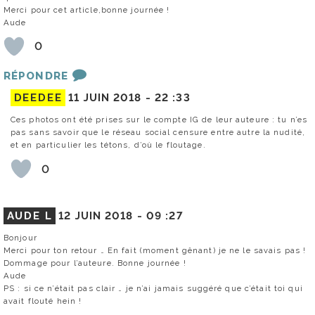
Merci pour cet article,bonne journée !
Aude
0
RÉPONDRE
DEEDEE
11 JUIN 2018 -
22 :33
Ces photos ont été prises sur le compte IG de leur auteure : tu n’es
pas sans savoir que le réseau social censure entre autre la nudité,
et en particulier les tétons, d’où le floutage.
0
AUDE L
12 JUIN 2018 -
09 :27
Bonjour
Merci pour ton retour … En fait (moment gênant) je ne le savais pas !
Dommage pour l’auteure. Bonne journée !
Aude
PS : si ce n’était pas clair … je n’ai jamais suggéré que c’était toi qui
avait flouté hein !