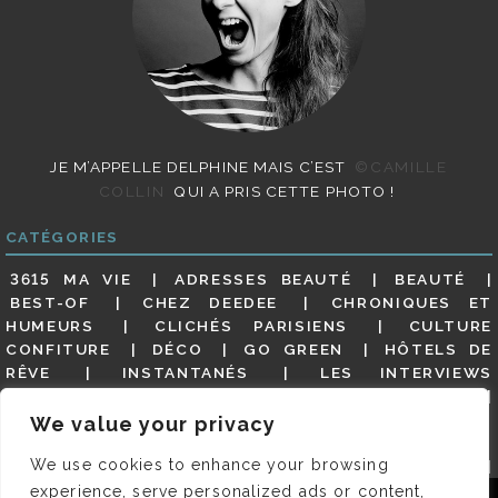
JE M’APPELLE DELPHINE MAIS C’EST
©CAMILLE
COLLIN
QUI A PRIS CETTE PHOTO !
CATÉGORIES
3615 MA VIE
ADRESSES BEAUTÉ
BEAUTÉ
BEST-OF
CHEZ DEEDEE
CHRONIQUES ET
HUMEURS
CLICHÉS PARISIENS
CULTURE
CONFITURE
DÉCO
GO GREEN
HÔTELS DE
RÊVE
INSTANTANÉS
LES INTERVIEWS
PARISIENNES
LIFESTYLE
LOOKS
MATERNITÉ
MES ADRESSES
MODE
NON CLASSÉ
OLDIES
We value your privacy
(BUT GOODIES)
PAR ICI LE MAGOT !
PARIS CITY-
We use cookies to enhance your browsing
GUIDE
PARIS EN PHOTOS
RESTAURANTS
REVUE DE PRESSE DÉTAILLÉE, SIOU PLAIT
SALONS
experience, serve personalized ads or content,