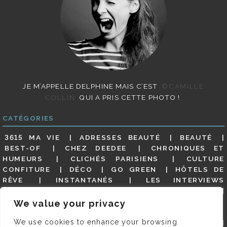
JE M’APPELLE DELPHINE MAIS C’EST
©CAMILLE
COLLIN
QUI A PRIS CETTE PHOTO !
CATÉGORIES
3615 MA VIE
ADRESSES BEAUTÉ
BEAUTÉ
BEST-OF
CHEZ DEEDEE
CHRONIQUES ET
HUMEURS
CLICHÉS PARISIENS
CULTURE
CONFITURE
DÉCO
GO GREEN
HÔTELS DE
RÊVE
INSTANTANÉS
LES INTERVIEWS
PARISIENNES
LIFESTYLE
LOOKS
MATERNITÉ
MES ADRESSES
MODE
NON CLASSÉ
OLDIES
We value your privacy
(BUT GOODIES)
PAR ICI LE MAGOT !
PARIS CITY-
We use cookies to enhance your browsing
GUIDE
PARIS EN PHOTOS
RESTAURANTS