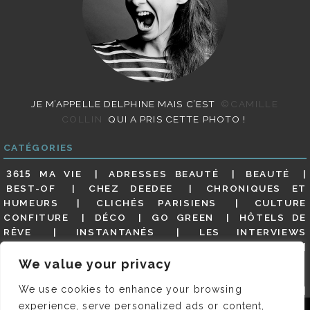
JE M’APPELLE DELPHINE MAIS C’EST
©CAMILLE
COLLIN
QUI A PRIS CETTE PHOTO !
CATÉGORIES
3615 MA VIE
ADRESSES BEAUTÉ
BEAUTÉ
BEST-OF
CHEZ DEEDEE
CHRONIQUES ET
HUMEURS
CLICHÉS PARISIENS
CULTURE
CONFITURE
DÉCO
GO GREEN
HÔTELS DE
RÊVE
INSTANTANÉS
LES INTERVIEWS
PARISIENNES
LIFESTYLE
LOOKS
MATERNITÉ
MES ADRESSES
MODE
NON CLASSÉ
OLDIES
We value your privacy
(BUT GOODIES)
PAR ICI LE MAGOT !
PARIS CITY-
We use cookies to enhance your browsing
GUIDE
PARIS EN PHOTOS
RESTAURANTS
REVUE DE PRESSE DÉTAILLÉE, SIOU PLAIT
SALONS
experience, serve personalized ads or content,