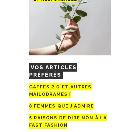
VOS ARTICLES
PRÉFÉRÉS
GAFFES 2.0 ET AUTRES
MAILODRAMES !
8 FEMMES QUE J’ADMIRE
5 RAISONS DE DIRE NON À LA
FAST FASHION