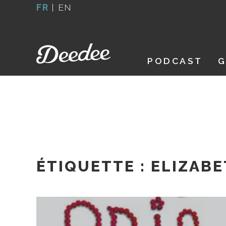
Aller
FR
|
EN
au
contenu
PODCAST
G
ÉTIQUETTE :
ELIZABE