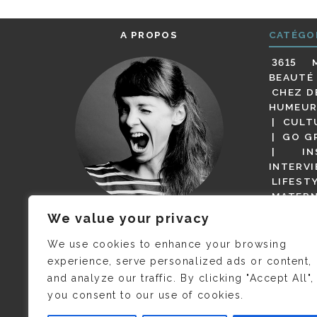
A PROPOS
CATÉGO
3615 
BEAUTÉ
CHEZ D
HUMEUR
CULT
GO G
IN
INTERV
LIFEST
MATERN
MODE
We value your privacy
(BUT G
JE M’APPELLE DELPHINE MAIS
MAGOT 
C’EST
©CAMILLE COLLIN
QUI A
We use cookies to enhance your browsing
PARI
PRIS CETTE PHOTO !
experience, serve personalized ads or content,
RESTA
and analyze our traffic. By clicking "Accept All",
PRESSE 
you consent to our use of cookies.
SALONS
VIDÉOS