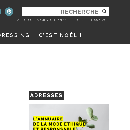
RECHERCHER
:
A PROPOS
ARCHIVES
PRESSE
BLOGROLL
CONTACT
DRESSING
C’EST NOËL !
ADRESSES