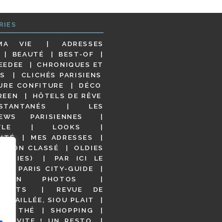
RIES
MA VIE
ADRESSES
BEAUTÉ
BEST-OF
EEDEE
CHRONIQUES ET
S
CLICHÉS PARISIENS
URE CONFITURE
DÉCO
REEN
HÔTELS DE RÊVE
STANTANÉS
LES
IEWS PARISIENNES
YLE
LOOKS
ITÉ
MES ADRESSES
NON CLASSÉ
OLDIES
OODIES)
PAR ICI LE
!
PARIS CITY-GUIDE
S EN PHOTOS
URANTS
REVUE DE
DÉTAILLÉE, SIOU PLAIT
 DE THÉ
SHOPPING
VITE ! UN RESTO