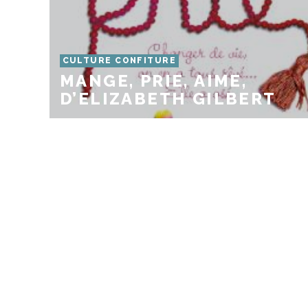
CULTURE CONFITURE
MANGE, PRIE, AIME,
D’ELIZABETH GILBERT