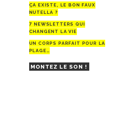
ÇA EXISTE, LE BON FAUX
NUTELLA ?
7 NEWSLETTERS QUI
CHANGENT LA VIE
UN CORPS PARFAIT POUR LA
PLAGE…
MONTEZ LE SON !