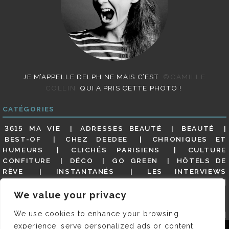
JE M’APPELLE DELPHINE MAIS C’EST
©CAMILLE
COLLIN
QUI A PRIS CETTE PHOTO !
CATÉGORIES
3615 MA VIE
ADRESSES BEAUTÉ
BEAUTÉ
BEST-OF
CHEZ DEEDEE
CHRONIQUES ET
HUMEURS
CLICHÉS PARISIENS
CULTURE
CONFITURE
DÉCO
GO GREEN
HÔTELS DE
RÊVE
INSTANTANÉS
LES INTERVIEWS
PARISIENNES
LIFESTYLE
LOOKS
MATERNITÉ
MES ADRESSES
MODE
NON CLASSÉ
OLDIES
We value your privacy
(BUT GOODIES)
PAR ICI LE MAGOT !
PARIS CITY-
We use cookies to enhance your browsing
GUIDE
PARIS EN PHOTOS
RESTAURANTS
REVUE DE PRESSE DÉTAILLÉE, SIOU PLAIT
SALONS
experience, serve personalized ads or content,