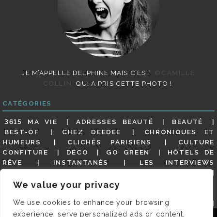
JE M’APPELLE DELPHINE MAIS C’EST
©CAMILLE
COLLIN
QUI A PRIS CETTE PHOTO !
CATÉGORIES
3615 MA VIE
ADRESSES BEAUTÉ
BEAUTÉ
BEST-OF
CHEZ DEEDEE
CHRONIQUES ET
HUMEURS
CLICHÉS PARISIENS
CULTURE
CONFITURE
DÉCO
GO GREEN
HÔTELS DE
RÊVE
INSTANTANÉS
LES INTERVIEWS
PARISIENNES
LIFESTYLE
LOOKS
MATERNITÉ
MES ADRESSES
MODE
NON CLASSÉ
OLDIES
We value your privacy
(BUT GOODIES)
PAR ICI LE MAGOT !
PARIS CITY-
We use cookies to enhance your browsing
GUIDE
PARIS EN PHOTOS
RESTAURANTS
REVUE DE PRESSE DÉTAILLÉE, SIOU PLAIT
SALONS
experience, serve personalized ads or content,