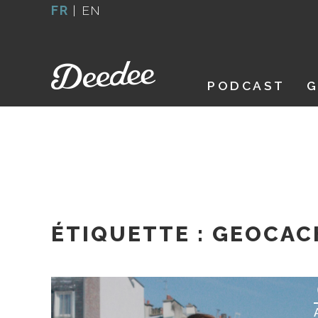
Aller
FR
|
EN
au
contenu
PODCAST
G
ÉTIQUETTE :
GEOCAC