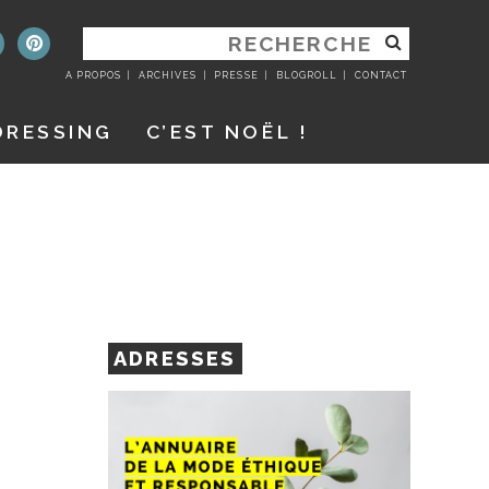
RECHERCHER
:
A PROPOS
ARCHIVES
PRESSE
BLOGROLL
CONTACT
DRESSING
C’EST NOËL !
ADRESSES