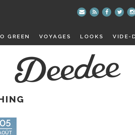
O GREEN
VOYAGES
LOOKS
VIDE-
HING
05
AOÛT