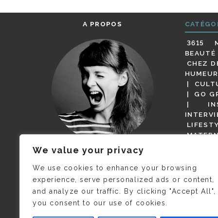
A PROPOS
CATÉGO
3615 
BEAUTÉ
CHEZ D
HUMEUR
CULT
GO G
IN
INTERV
LIFEST
MATERN
MODE
We value your privacy
(BUT G
JE M’APPELLE DELPHINE MAIS
MAGOT 
C’EST
©CAMILLE COLLIN
QUI A
We use cookies to enhance your browsing
PARI
PRIS CETTE PHOTO !
experience, serve personalized ads or content,
RESTA
and analyze our traffic. By clicking "Accept All",
PRESSE 
you consent to our use of cookies.
SALONS
VIDÉOS