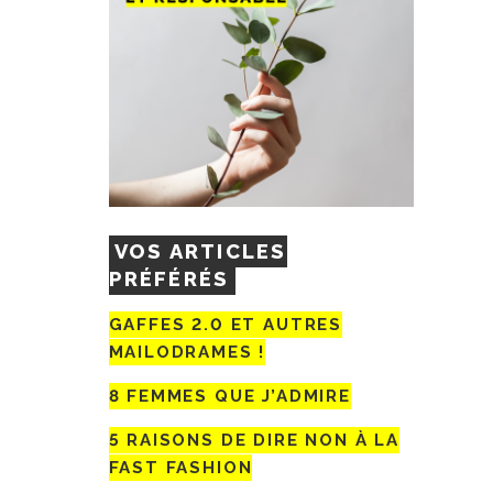
VOS ARTICLES
PRÉFÉRÉS
GAFFES 2.0 ET AUTRES
MAILODRAMES !
8 FEMMES QUE J’ADMIRE
5 RAISONS DE DIRE NON À LA
FAST FASHION