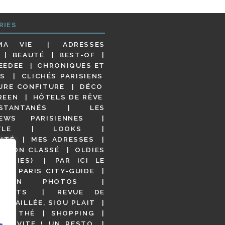
RIES
MA VIE
ADRESSES
BEAUTÉ
BEST-OF
EEDEE
CHRONIQUES ET
S
CLICHÉS PARISIENS
URE CONFITURE
DÉCO
REEN
HÔTELS DE RÊVE
STANTANÉS
LES
IEWS PARISIENNES
YLE
LOOKS
ITÉ
MES ADRESSES
NON CLASSÉ
OLDIES
OODIES)
PAR ICI LE
!
PARIS CITY-GUIDE
S EN PHOTOS
URANTS
REVUE DE
DÉTAILLÉE, SIOU PLAIT
 DE THÉ
SHOPPING
VITE ! UN RESTO