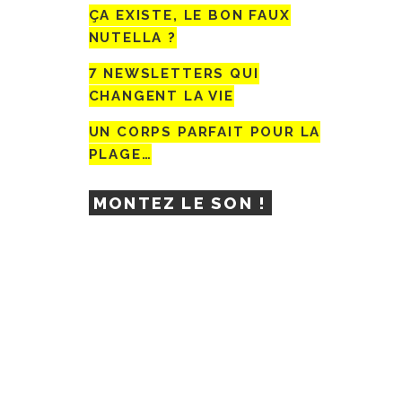
ÇA EXISTE, LE BON FAUX
NUTELLA ?
7 NEWSLETTERS QUI
CHANGENT LA VIE
UN CORPS PARFAIT POUR LA
PLAGE…
MONTEZ LE SON !