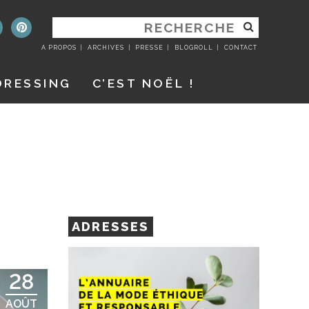
RECHERCHER
:
A PROPOS
ARCHIVES
PRESSE
BLOGROLL
CONTACT
DRESSING
C’EST NOËL !
ADRESSES
28
AOÛT