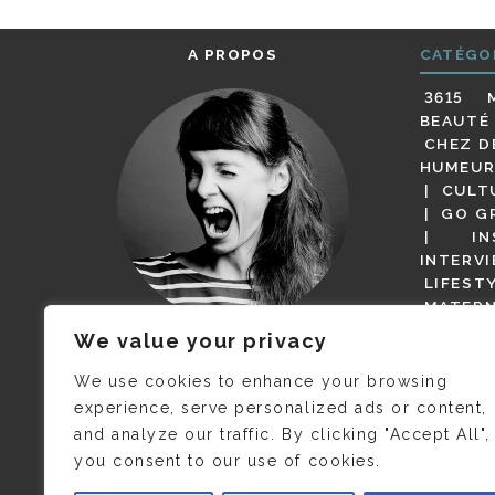
A PROPOS
CATÉGO
3615 
BEAUTÉ
CHEZ D
HUMEUR
CULT
GO G
IN
INTERV
LIFEST
MATERN
MODE
We value your privacy
(BUT G
JE M’APPELLE DELPHINE MAIS
MAGOT 
C’EST
©CAMILLE COLLIN
QUI A
We use cookies to enhance your browsing
PARI
PRIS CETTE PHOTO !
experience, serve personalized ads or content,
RESTA
and analyze our traffic. By clicking "Accept All",
PRESSE 
you consent to our use of cookies.
SALONS
VIDÉOS