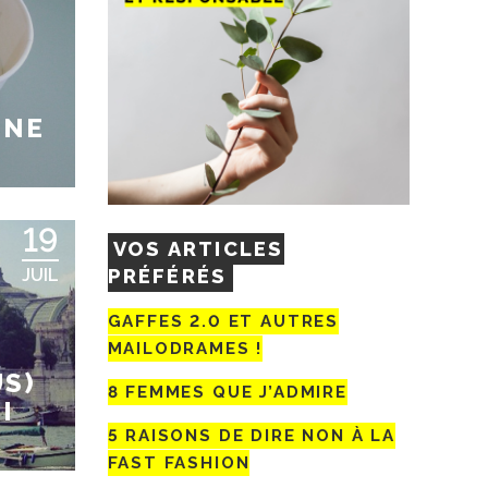
NNE
19
VOS ARTICLES
PRÉFÉRÉS
JUIL
GAFFES 2.0 ET AUTRES
MAILODRAMES !
US)
8 FEMMES QUE J’ADMIRE
I
5 RAISONS DE DIRE NON À LA
FAST FASHION