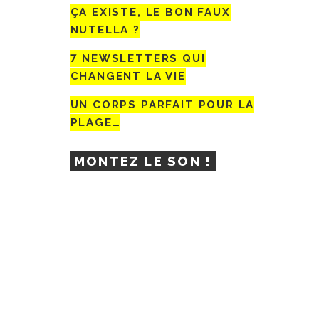
ÇA EXISTE, LE BON FAUX
NUTELLA ?
7 NEWSLETTERS QUI
CHANGENT LA VIE
UN CORPS PARFAIT POUR LA
PLAGE…
MONTEZ LE SON !