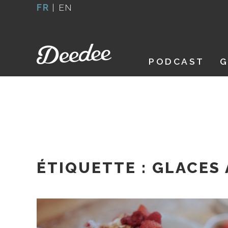
Aller
FR
|
EN
au
contenu
PODCAST
G
ÉTIQUETTE :
GLACES 