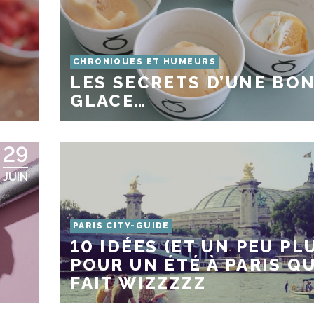
CHRONIQUES ET HUMEURS
LES SECRETS D’UNE BO
GLACE…
29
JUIN
PARIS CITY-GUIDE
10 IDÉES (ET UN PEU PL
POUR UN ÉTÉ À PARIS QU
FAIT WIZZZZZ