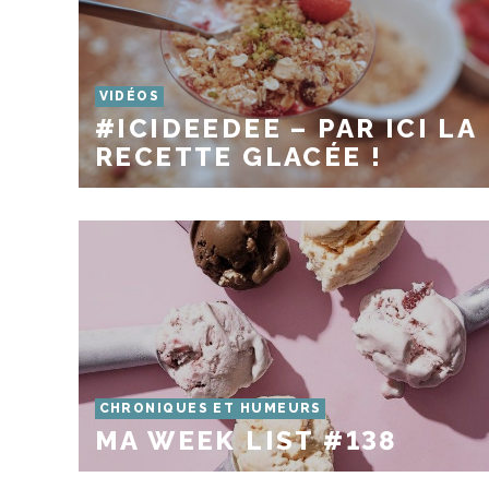
VIDÉOS
#ICIDEEDEE – PAR ICI LA
RECETTE GLACÉE !
CHRONIQUES ET HUMEURS
MA WEEK LIST #138