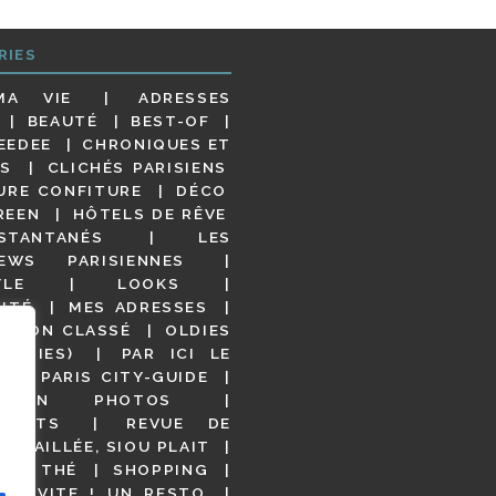
RIES
MA VIE
ADRESSES
BEAUTÉ
BEST-OF
EEDEE
CHRONIQUES ET
S
CLICHÉS PARISIENS
URE CONFITURE
DÉCO
REEN
HÔTELS DE RÊVE
STANTANÉS
LES
IEWS PARISIENNES
YLE
LOOKS
ITÉ
MES ADRESSES
NON CLASSÉ
OLDIES
OODIES)
PAR ICI LE
!
PARIS CITY-GUIDE
S EN PHOTOS
URANTS
REVUE DE
DÉTAILLÉE, SIOU PLAIT
 DE THÉ
SHOPPING
VITE ! UN RESTO