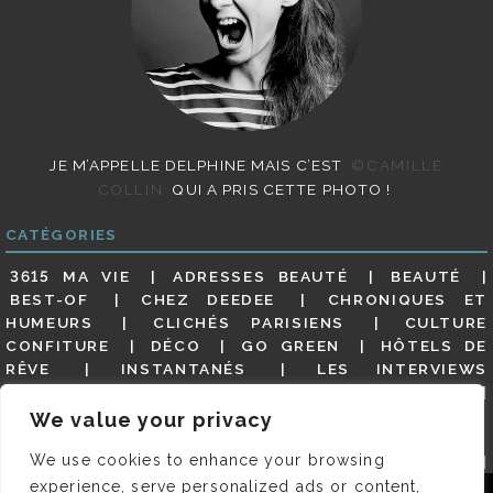
JE M’APPELLE DELPHINE MAIS C’EST
©CAMILLE
COLLIN
QUI A PRIS CETTE PHOTO !
CATÉGORIES
3615 MA VIE
ADRESSES BEAUTÉ
BEAUTÉ
BEST-OF
CHEZ DEEDEE
CHRONIQUES ET
HUMEURS
CLICHÉS PARISIENS
CULTURE
CONFITURE
DÉCO
GO GREEN
HÔTELS DE
RÊVE
INSTANTANÉS
LES INTERVIEWS
PARISIENNES
LIFESTYLE
LOOKS
MATERNITÉ
MES ADRESSES
MODE
NON CLASSÉ
OLDIES
We value your privacy
(BUT GOODIES)
PAR ICI LE MAGOT !
PARIS CITY-
We use cookies to enhance your browsing
GUIDE
PARIS EN PHOTOS
RESTAURANTS
REVUE DE PRESSE DÉTAILLÉE, SIOU PLAIT
SALONS
experience, serve personalized ads or content,