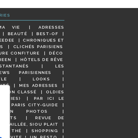
RIES
MA VIE
ADRESSES
BEAUTÉ
BEST-OF
EEDEE
CHRONIQUES ET
S
CLICHÉS PARISIENS
URE CONFITURE
DÉCO
REEN
HÔTELS DE RÊVE
STANTANÉS
LES
IEWS PARISIENNES
YLE
LOOKS
ITÉ
MES ADRESSES
NON CLASSÉ
OLDIES
OODIES)
PAR ICI LE
!
PARIS CITY-GUIDE
S EN PHOTOS
URANTS
REVUE DE
DÉTAILLÉE, SIOU PLAIT
 DE THÉ
SHOPPING
VITE ! UN RESTO