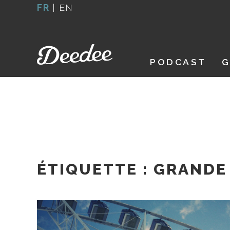
Aller
FR
|
EN
au
contenu
PODCAST
G
ÉTIQUETTE :
GRANDE 