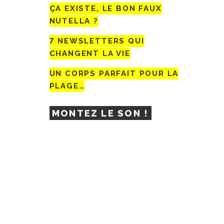
ÇA EXISTE, LE BON FAUX
NUTELLA ?
7 NEWSLETTERS QUI
CHANGENT LA VIE
UN CORPS PARFAIT POUR LA
PLAGE…
MONTEZ LE SON !