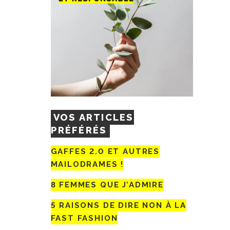
VOS ARTICLES
PRÉFÉRÉS
GAFFES 2.0 ET AUTRES
MAILODRAMES !
8 FEMMES QUE J’ADMIRE
5 RAISONS DE DIRE NON À LA
FAST FASHION