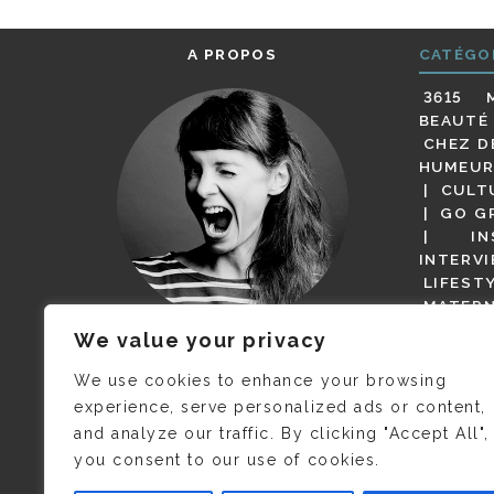
A PROPOS
CATÉGO
3615 
BEAUTÉ
CHEZ D
HUMEUR
CULT
GO G
IN
INTERV
LIFEST
MATERN
MODE
We value your privacy
(BUT G
JE M’APPELLE DELPHINE MAIS
MAGOT 
C’EST
©CAMILLE COLLIN
QUI A
We use cookies to enhance your browsing
PARI
PRIS CETTE PHOTO !
experience, serve personalized ads or content,
RESTA
and analyze our traffic. By clicking "Accept All",
PRESSE 
you consent to our use of cookies.
SALONS
VIDÉOS