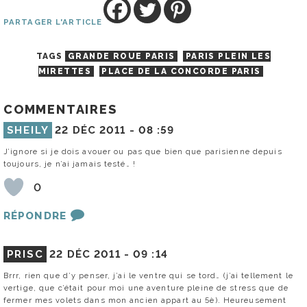
PARTAGER L'ARTICLE
TAGS
GRANDE ROUE PARIS
PARIS PLEIN LES
MIRETTES
PLACE DE LA CONCORDE PARIS
COMMENTAIRES
SHEILY
22 DÉC 2011 -
08 :59
J’ignore si je dois avouer ou pas que bien que parisienne depuis
toujours, je n’ai jamais testé… !
0
RÉPONDRE
PRISC
22 DÉC 2011 -
09 :14
Brrr, rien que d’y penser, j’ai le ventre qui se tord… (j’ai tellement le
vertige, que c’était pour moi une aventure pleine de stress que de
fermer mes volets dans mon ancien appart au 5è). Heureusement