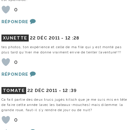
0
RÉPONDRE
XUNETTE
22 DÉC 2011 -
12 :28
tes photos, ton expérience et celle de ma file qui y est monté pas
plus tard qu’hier me donne vraiment envie de tenter l’aventure!!!!
0
RÉPONDRE
TOMATE
22 DÉC 2011 -
12 :39
Ca fait partie des deux trucs jugés kitsch que je me suis mis en tête
de faire cette année (avec les bateaux-mouches) mais dilemme: la
grande roue, faut-il s’y rendre de jour ou de nuit?
0