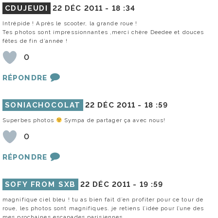
CDUJEUDI
22 DÉC 2011 -
18 :34
Intrépide ! Après le scooter, la grande roue !
Tes photos sont impressionnantes ,merci chère Deedee et douces
fêtes de fin d’année !
0
RÉPONDRE
SONIACHOCOLAT
22 DÉC 2011 -
18 :59
Superbes photos
Sympa de partager ça avec nous!
0
RÉPONDRE
SOFY FROM SXB
22 DÉC 2011 -
19 :59
magnifique ciel bleu ! tu as bien fait d’en profiter pour ce tour de
roue, les photos sont magnifiques. je retiens l’idée pour l’une des
mes prochaines escapades parisiennes.