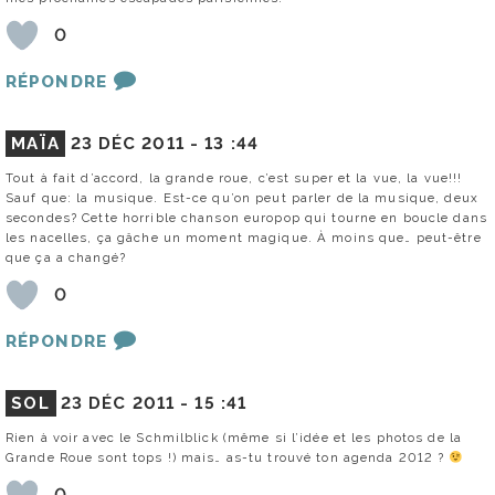
0
RÉPONDRE
MAÏA
23 DÉC 2011 -
13 :44
Tout à fait d’accord, la grande roue, c’est super et la vue, la vue!!!
Sauf que: la musique. Est-ce qu’on peut parler de la musique, deux
secondes? Cette horrible chanson europop qui tourne en boucle dans
les nacelles, ça gâche un moment magique. À moins que… peut-être
que ça a changé?
0
RÉPONDRE
SOL
23 DÉC 2011 -
15 :41
Rien à voir avec le Schmilblick (même si l’idée et les photos de la
Grande Roue sont tops !) mais… as-tu trouvé ton agenda 2012 ?
0