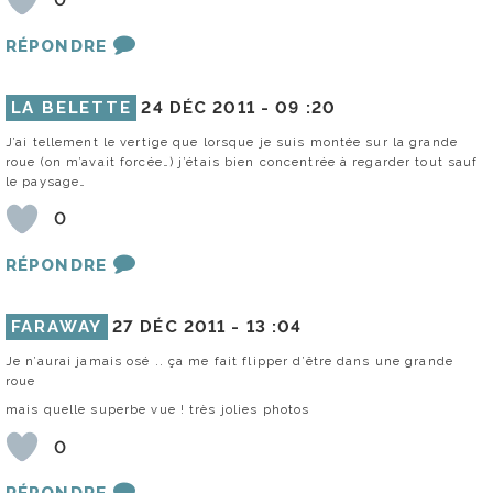
RÉPONDRE
LA BELETTE
24 DÉC 2011 -
09 :20
J’ai tellement le vertige que lorsque je suis montée sur la grande
roue (on m’avait forcée…) j’étais bien concentrée à regarder tout sauf
le paysage…
0
RÉPONDRE
FARAWAY
27 DÉC 2011 -
13 :04
Je n’aurai jamais osé .. ça me fait flipper d’être dans une grande
roue
mais quelle superbe vue ! très jolies photos
0