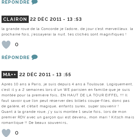
RÉPONDRE
CLAIRON
22 DÉC 2011 -
13 :53
la grande roue de la Concorde je l’adore… de jour c’est merveilleux. la
prochaine fois, j’essayerai la nuit. tes clichés sont magnifiques !
0
RÉPONDRE
MA++
22 DÉC 2011 -
13 :55
Après 10 ans à Paris, je suis depuis 4 ans à Toulouse. Logiquement,
c’est il y a 2 semaines lors d’un WE parisien en famille que je suis
montée pour la première fois… EN HAUT DE LA TOUR EIFFEL !!! Il
faut savoir que l’on peut réserver des billets coupe-files, donc pas
de galère, et c’était magique, enfants surex, super souvenir !
Quant à la grande roue, j’y suis montée 1 seule fois… lors de mon
premier RDV avec un garçon qui est devenu… mon mari ! Kitsch mais
romantique !! De beaux souvenirs…
0