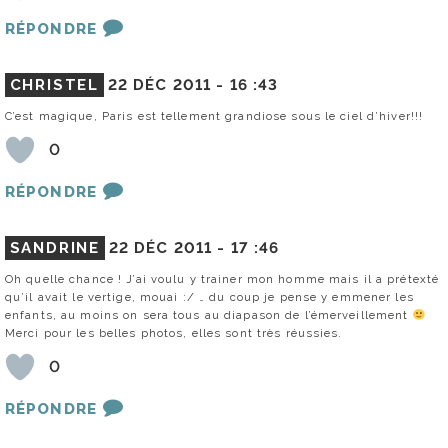
RÉPONDRE
CHRISTEL
22 DÉC 2011 -
16 :43
C’est magique, Paris est tellement grandiose sous le ciel d’hiver!!!
0
RÉPONDRE
SANDRINE
22 DÉC 2011 -
17 :46
Oh quelle chance ! J’ai voulu y trainer mon homme mais il a prétexté
qu’il avait le vertige, mouai :/ … du coup je pense y emmener les
enfants, au moins on sera tous au diapason de l’émerveillement
Merci pour les belles photos, elles sont très réussies.
0
RÉPONDRE