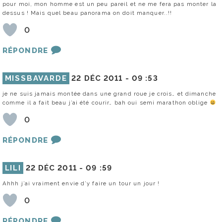
pour moi, mon homme est un peu pareil et ne me fera pas monter la
dessus ! Mais quel beau panorama on doit manquer..!!
0
RÉPONDRE
MISSBAVARDE
22 DÉC 2011 -
09 :53
je ne suis jamais montée dans une grand roue je crois… et dimanche
comme il a fait beau j’ai été courir… bah oui semi marathon oblige
0
RÉPONDRE
LILI
22 DÉC 2011 -
09 :59
Ahhh j’ai vraiment envie d’y faire un tour un jour !
0
RÉPONDRE