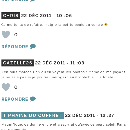
CHRIS
22 DÉC 2011 -
10 :06
Ca me tente de refaire, malgré la petite boule au ventre
0
RÉPONDRE
GAZELLE26
22 DÉC 2011 -
11 :03
J’en suis malade rien qu’en voyant les photos ! Même en me payant
je ne sais pas si je pourrai, vertige+claustrophobie .. la totale !
0
RÉPONDRE
TIPHAINE DU COFFRET
22 DÉC 2011 -
12 :27
Magnifique, ça donne envie et c’est vrai qu’avec ce beau soleil Paris
est splendide.