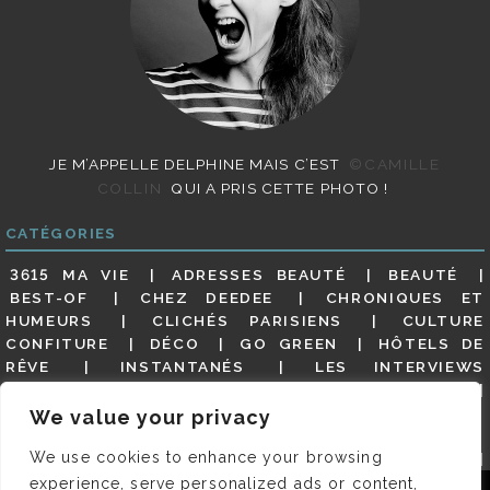
JE M’APPELLE DELPHINE MAIS C’EST
©CAMILLE
COLLIN
QUI A PRIS CETTE PHOTO !
CATÉGORIES
3615 MA VIE
ADRESSES BEAUTÉ
BEAUTÉ
BEST-OF
CHEZ DEEDEE
CHRONIQUES ET
HUMEURS
CLICHÉS PARISIENS
CULTURE
CONFITURE
DÉCO
GO GREEN
HÔTELS DE
RÊVE
INSTANTANÉS
LES INTERVIEWS
PARISIENNES
LIFESTYLE
LOOKS
MATERNITÉ
MES ADRESSES
MODE
NON CLASSÉ
OLDIES
We value your privacy
(BUT GOODIES)
PAR ICI LE MAGOT !
PARIS CITY-
We use cookies to enhance your browsing
GUIDE
PARIS EN PHOTOS
RESTAURANTS
REVUE DE PRESSE DÉTAILLÉE, SIOU PLAIT
SALONS
experience, serve personalized ads or content,