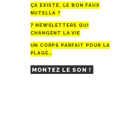
ÇA EXISTE, LE BON FAUX
NUTELLA ?
7 NEWSLETTERS QUI
CHANGENT LA VIE
UN CORPS PARFAIT POUR LA
PLAGE…
MONTEZ LE SON !