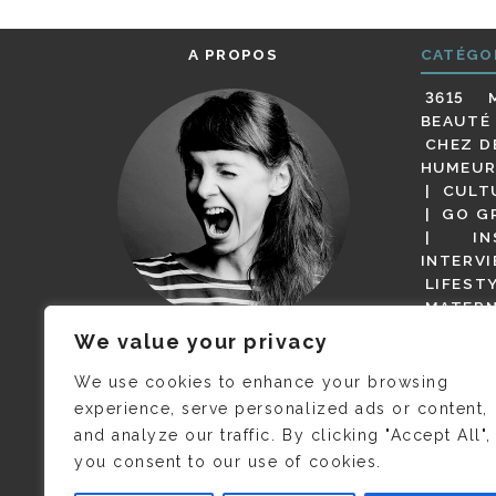
A PROPOS
CATÉGO
3615 
BEAUTÉ
CHEZ D
HUMEUR
CULT
GO G
IN
INTERV
LIFEST
MATERN
MODE
We value your privacy
(BUT G
JE M’APPELLE DELPHINE MAIS
MAGOT 
C’EST
©CAMILLE COLLIN
QUI A
We use cookies to enhance your browsing
PARI
PRIS CETTE PHOTO !
experience, serve personalized ads or content,
RESTA
and analyze our traffic. By clicking "Accept All",
PRESSE 
you consent to our use of cookies.
SALONS
VIDÉOS