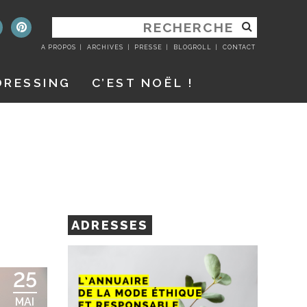
RECHERCHER
:
A PROPOS
ARCHIVES
PRESSE
BLOGROLL
CONTACT
DRESSING
C’EST NOËL !
ADRESSES
25
MAI