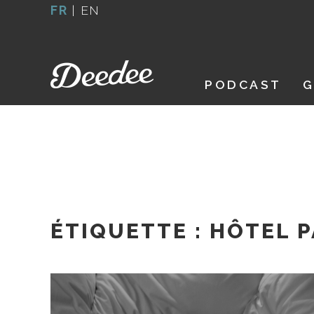
Aller
FR
|
EN
au
contenu
PODCAST
G
ÉTIQUETTE :
HÔTEL P