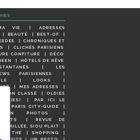
RIES
MA VIE
ADRESSES
BEAUTÉ
BEST-OF
EEDEE
CHRONIQUES ET
S
CLICHÉS PARISIENS
URE CONFITURE
DÉCO
REEN
HÔTELS DE RÊVE
STANTANÉS
LES
IEWS PARISIENNES
YLE
LOOKS
ITÉ
MES ADRESSES
NON CLASSÉ
OLDIES
OODIES)
PAR ICI LE
!
PARIS CITY-GUIDE
S EN PHOTOS
URANTS
REVUE DE
DÉTAILLÉE, SIOU PLAIT
 DE THÉ
SHOPPING
VITE ! UN RESTO