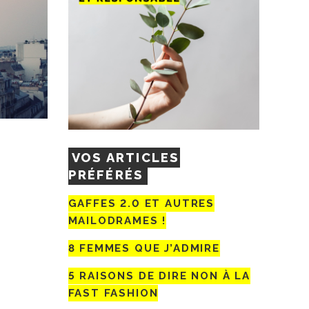
VOS ARTICLES
PRÉFÉRÉS
GAFFES 2.0 ET AUTRES
MAILODRAMES !
8 FEMMES QUE J’ADMIRE
5 RAISONS DE DIRE NON À LA
FAST FASHION