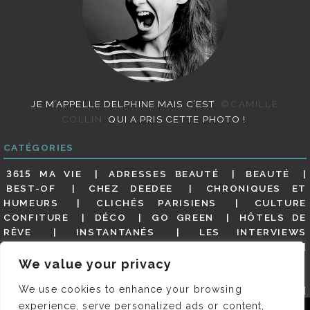
JE M’APPELLE DELPHINE MAIS C’EST
©CAMILLE
COLLIN
QUI A PRIS CETTE PHOTO !
CATÉGORIES
3615 MA VIE
ADRESSES BEAUTÉ
BEAUTÉ
BEST-OF
CHEZ DEEDEE
CHRONIQUES ET
HUMEURS
CLICHÉS PARISIENS
CULTURE
CONFITURE
DÉCO
GO GREEN
HÔTELS DE
RÊVE
INSTANTANÉS
LES INTERVIEWS
PARISIENNES
LIFESTYLE
LOOKS
MATERNITÉ
MES ADRESSES
MODE
NON CLASSÉ
OLDIES
We value your privacy
(BUT GOODIES)
PAR ICI LE MAGOT !
PARIS CITY-
We use cookies to enhance your browsing
GUIDE
PARIS EN PHOTOS
RESTAURANTS
REVUE DE PRESSE DÉTAILLÉE, SIOU PLAIT
SALONS
experience, serve personalized ads or content,