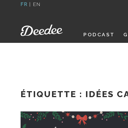
Aller
FR
|
EN
au
contenu
PODCAST
G
ÉTIQUETTE :
IDÉES 