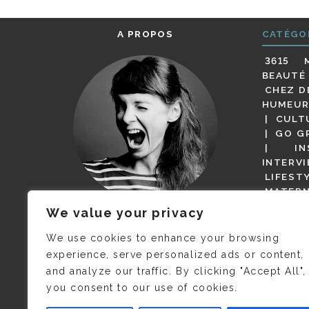
A PROPOS
CATÉGO
3615 
BEAUTÉ
CHEZ D
HUMEUR
CULT
GO G
IN
INTERV
LIFEST
MATERN
MODE
We value your privacy
(BUT G
JE M’APPELLE DELPHINE MAIS
MAGOT 
C’EST
©CAMILLE COLLIN
QUI A
We use cookies to enhance your browsing
PARI
PRIS CETTE PHOTO !
experience, serve personalized ads or content,
RESTA
and analyze our traffic. By clicking "Accept All",
PRESSE 
you consent to our use of cookies.
SALONS
VIDÉOS