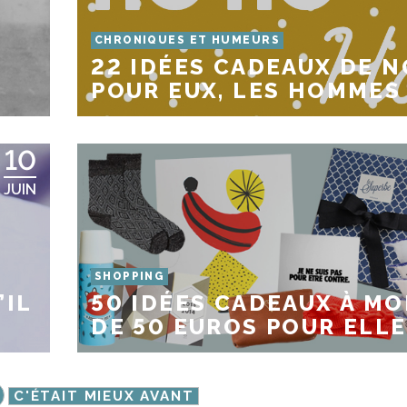
CHRONIQUES ET HUMEURS
22 IDÉES CADEAUX DE N
POUR EUX, LES HOMMES
10
JUIN
SHOPPING
’IL
50 IDÉES CADEAUX À MO
DE 50 EUROS POUR ELLE
C'ÉTAIT MIEUX AVANT