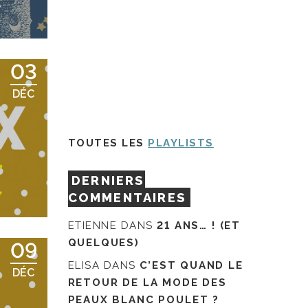
R
03
DÉC
TOUTES LES
PLAYLISTS
R
DERNIERS
COMMENTAIRES
ETIENNE
DANS
21 ANS… ! (ET
QUELQUES)
09
ELISA
DANS
C’EST QUAND LE
DÉC
RETOUR DE LA MODE DES
PEAUX BLANC POULET ?