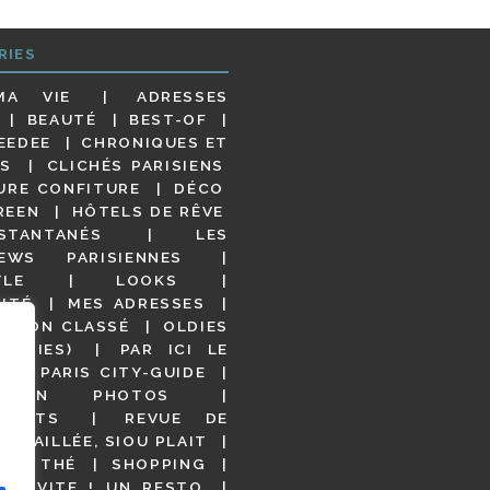
RIES
MA VIE
ADRESSES
BEAUTÉ
BEST-OF
EEDEE
CHRONIQUES ET
S
CLICHÉS PARISIENS
URE CONFITURE
DÉCO
REEN
HÔTELS DE RÊVE
STANTANÉS
LES
IEWS PARISIENNES
YLE
LOOKS
ITÉ
MES ADRESSES
NON CLASSÉ
OLDIES
OODIES)
PAR ICI LE
!
PARIS CITY-GUIDE
S EN PHOTOS
URANTS
REVUE DE
DÉTAILLÉE, SIOU PLAIT
 DE THÉ
SHOPPING
VITE ! UN RESTO