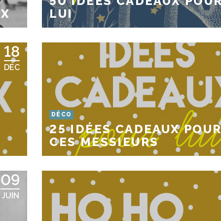
50 IDEES CADEAUX POU
UX
LUI
18
DÉC
DÉCO
25 IDÉES CADEAUX POU
CES MESSIEURS
09
JUIN