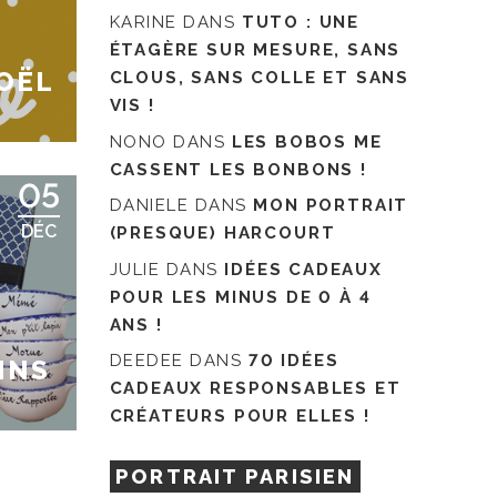
KARINE
DANS
TUTO : UNE
ÉTAGÈRE SUR MESURE, SANS
OËL
CLOUS, SANS COLLE ET SANS
VIS !
NONO
DANS
LES BOBOS ME
CASSENT LES BONBONS !
05
DANIELE
DANS
MON PORTRAIT
DÉC
(PRESQUE) HARCOURT
JULIE
DANS
IDÉES CADEAUX
POUR LES MINUS DE 0 À 4
ANS !
DEEDEE
DANS
70 IDÉES
INS
CADEAUX RESPONSABLES ET
CRÉATEURS POUR ELLES !
PORTRAIT PARISIEN