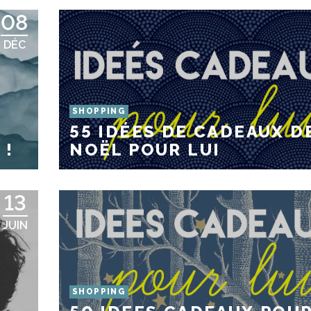
08
DÉC
SHOPPING
55 IDÉES DE CADEAUX D
 !
NOËL POUR LUI
13
JUIN
SHOPPING