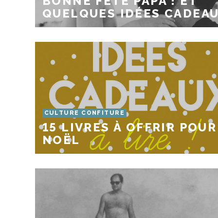
BONNE FÊTE PAPA ! ET
QUELQUES IDÉES CADEA
CULTURE CONFITURE
15 LIVRES À OFFRIR POUR
NOËL