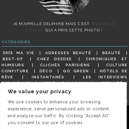
JE M’APPELLE DELPHINE MAIS C’EST
©CAMILLE
COLLIN
QUI A PRIS CETTE PHOTO !
CATÉGORIES
3615 MA VIE
ADRESSES BEAUTÉ
BEAUTÉ
BEST-OF
CHEZ DEEDEE
CHRONIQUES ET
HUMEURS
CLICHÉS PARISIENS
CULTURE
CONFITURE
DÉCO
GO GREEN
HÔTELS DE
RÊVE
INSTANTANÉS
LES INTERVIEWS
PARISIENNES
LIFESTYLE
LOOKS
MATERNITÉ
MES ADRESSES
MODE
NON CLASSÉ
OLDIES
We value your privacy
(BUT GOODIES)
PAR ICI LE MAGOT !
PARIS CITY-
GUIDE
PARIS EN PHOTOS
RESTAURANTS
We use cookies to enhance your browsing
REVUE DE PRESSE DÉTAILLÉE, SIOU PLAIT
SALONS
experience, serve personalized ads or content,
Nous utilisons des cookies pour vous garantir la meilleure
DE THÉ
SHOPPING
VIDÉOS
VITE ! UN RESTO
and analyze our traffic. By clicking "Accept All",
expérience sur notre site. Si vous continuez à utiliser ce
VOYAGES VOYAGES
you consent to our use of cookies.
dernier, nous considérerons que vous acceptez l'utilisation des