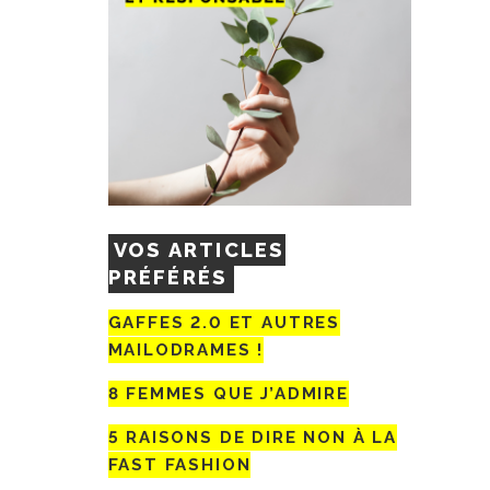
VOS ARTICLES
PRÉFÉRÉS
GAFFES 2.0 ET AUTRES
MAILODRAMES !
8 FEMMES QUE J’ADMIRE
5 RAISONS DE DIRE NON À LA
FAST FASHION