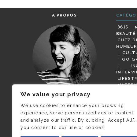
A PROPOS
CATÉGO
3615 
BEAUTÉ
CHEZ D
HUMEUR
CULT
GO G
IN
INTERV
LIFEST
MATERN
MODE
We value your privacy
(BUT G
JE M’APPELLE DELPHINE MAIS
MAGOT 
C’EST
©CAMILLE COLLIN
QUI A
We use cookies to enhance your browsing
PARI
PRIS CETTE PHOTO !
experience, serve personalized ads or content,
RESTA
and analyze our traffic. By clicking "Accept All",
PRESSE 
you consent to our use of cookies.
SALONS
VIDÉOS