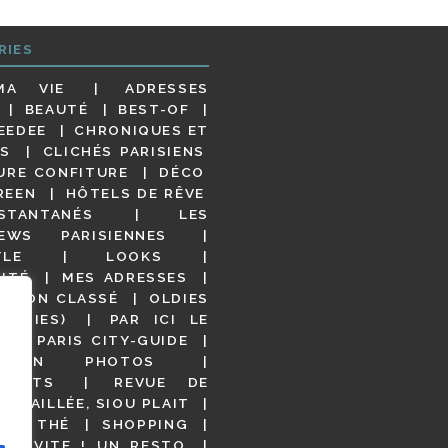
RIES
MA VIE
ADRESSES
BEAUTÉ
BEST-OF
EEDEE
CHRONIQUES ET
S
CLICHÉS PARISIENS
URE CONFITURE
DÉCO
REEN
HÔTELS DE RÊVE
STANTANÉS
LES
IEWS PARISIENNES
YLE
LOOKS
ITÉ
MES ADRESSES
NON CLASSÉ
OLDIES
OODIES)
PAR ICI LE
!
PARIS CITY-GUIDE
S EN PHOTOS
URANTS
REVUE DE
DÉTAILLÉE, SIOU PLAIT
 DE THÉ
SHOPPING
VITE ! UN RESTO