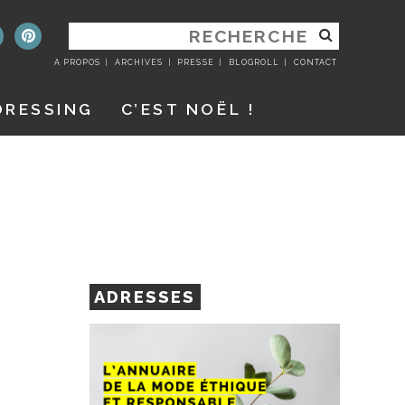
RECHERCHER
:
A PROPOS
ARCHIVES
PRESSE
BLOGROLL
CONTACT
DRESSING
C’EST NOËL !
ADRESSES