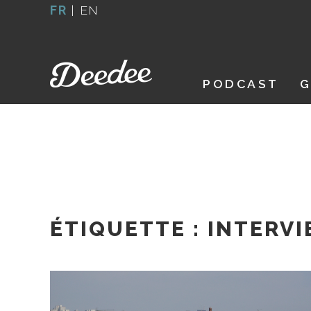
Aller
FR
|
EN
au
contenu
PODCAST
G
ÉTIQUETTE :
INTERVI