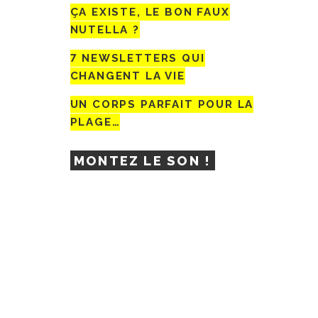
ÇA EXISTE, LE BON FAUX
NUTELLA ?
7 NEWSLETTERS QUI
CHANGENT LA VIE
UN CORPS PARFAIT POUR LA
PLAGE…
MONTEZ LE SON !