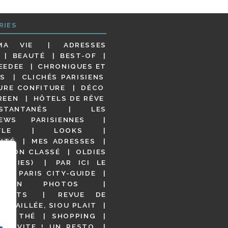
RIES
MA VIE
ADRESSES
BEAUTÉ
BEST-OF
EEDEE
CHRONIQUES ET
S
CLICHÉS PARISIENS
URE CONFITURE
DÉCO
REEN
HÔTELS DE RÊVE
STANTANÉS
LES
IEWS PARISIENNES
YLE
LOOKS
ITÉ
MES ADRESSES
NON CLASSÉ
OLDIES
OODIES)
PAR ICI LE
!
PARIS CITY-GUIDE
S EN PHOTOS
URANTS
REVUE DE
DÉTAILLÉE, SIOU PLAIT
 DE THÉ
SHOPPING
VITE ! UN RESTO