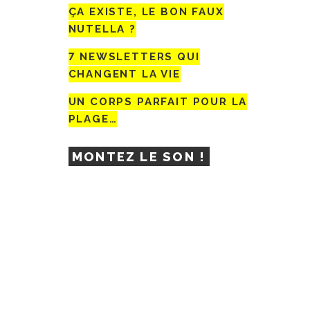
ÇA EXISTE, LE BON FAUX
NUTELLA ?
7 NEWSLETTERS QUI
CHANGENT LA VIE
UN CORPS PARFAIT POUR LA
PLAGE…
MONTEZ LE SON !