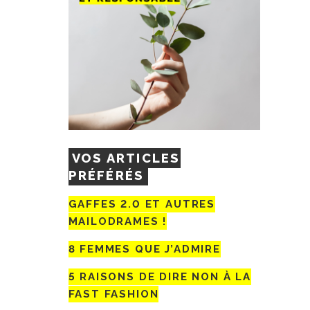
VOS ARTICLES
PRÉFÉRÉS
GAFFES 2.0 ET AUTRES
MAILODRAMES !
8 FEMMES QUE J’ADMIRE
5 RAISONS DE DIRE NON À LA
FAST FASHION