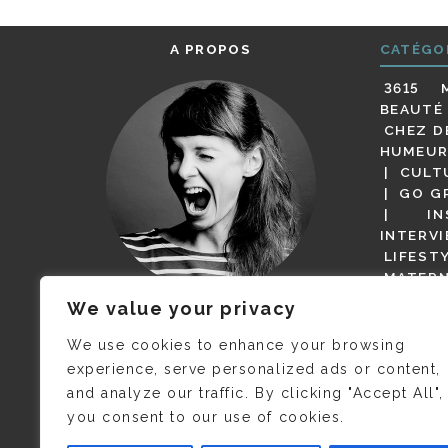
A PROPOS
CATÉGO
3615 
BEAUTÉ
CHEZ D
HUMEUR
CULT
GO G
IN
INTERV
LIFEST
MATERN
MODE
We value your privacy
(BUT G
JE M’APPELLE DELPHINE MAIS
MAGOT 
C’EST
©CAMILLE COLLIN
QUI A
We use cookies to enhance your browsing
PARI
PRIS CETTE PHOTO !
experience, serve personalized ads or content,
RESTA
and analyze our traffic. By clicking "Accept All",
PRESSE 
you consent to our use of cookies.
SALONS
VIDÉOS