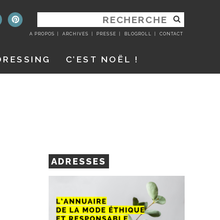
RECHERCHER
:
A PROPOS
ARCHIVES
PRESSE
BLOGROLL
CONTACT
DRESSING
C’EST NOËL !
ADRESSES