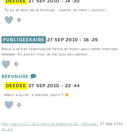
DEEDEE
27 SEP 2010 -
14 :30
Tu as le sens de la formule.. J’adore, et merci, surtout !
0
PUBLIGEEKAIRE
27 SEP 2010 -
16 :29
Bravo à la très talentueuse Fanny et merci pour cette interview
Deedee. Au plaisir (non, je me suis pas perdu).
0
RÉPONDRE
DEEDEE
27 SEP 2010 -
22 :44
Merci à toi et… à bientôt, alors ?!
0
Play like a girl » #12 Dans le dressing de … Mélissa !
27 Sep 2010 -
19 :32