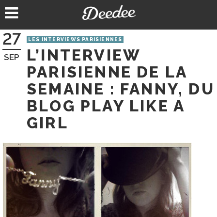
Aller
au
contenu
27
LES INTERVIEWS PARISIENNES
L’INTERVIEW
SEP
PARISIENNE DE LA
SEMAINE : FANNY, DU
BLOG PLAY LIKE A
GIRL