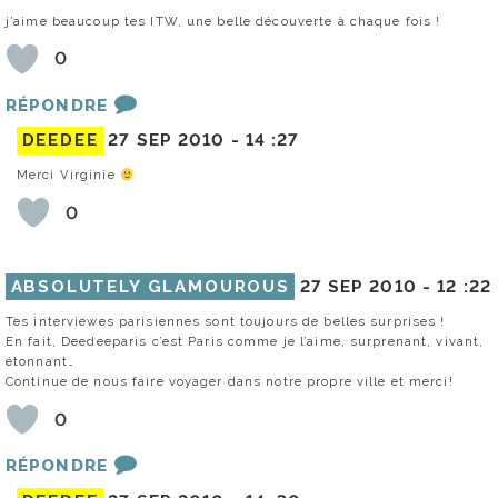
j’aime beaucoup tes ITW, une belle découverte à chaque fois !
0
RÉPONDRE
DEEDEE
27 SEP 2010 -
14 :27
Merci Virginie
0
ABSOLUTELY GLAMOUROUS
27 SEP 2010 -
12 :22
Tes interviewes parisiennes sont toujours de belles surprises !
En fait, Deedeeparis c’est Paris comme je l’aime, surprenant, vivant,
étonnant…
Continue de nous faire voyager dans notre propre ville et merci!
0
RÉPONDRE