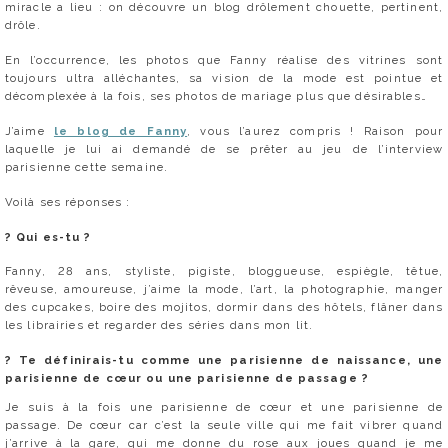
miracle a lieu : on découvre un blog drôlement chouette, pertinent,
drôle.
En l’occurrence, les photos que Fanny réalise des vitrines sont
toujours ultra alléchantes, sa vision de la mode est pointue et
décomplexée à la fois, ses photos de mariage plus que désirables…
J’aime
le blog de Fanny
, vous l’aurez compris ! Raison pour
laquelle je lui ai demandé de se prêter au jeu de l’interview
parisienne cette semaine.
Voilà ses réponses :
?
Qui es-tu ?
Fanny, 28 ans, styliste, pigiste, bloggueuse, espiègle, têtue,
rêveuse, amoureuse, j’aime la mode, l’art, la photographie, manger
des cupcakes, boire des mojitos, dormir dans des hôtels, flâner dans
les librairies et regarder des séries dans mon lit.
?
Te définirais-tu comme une parisienne de naissance, une
parisienne de cœur ou une parisienne de passage ?
Je suis à la fois une parisienne de cœur et une parisienne de
passage. De cœur car c’est la seule ville qui me fait vibrer quand
j’arrive à la gare, qui me donne du rose aux joues quand je me