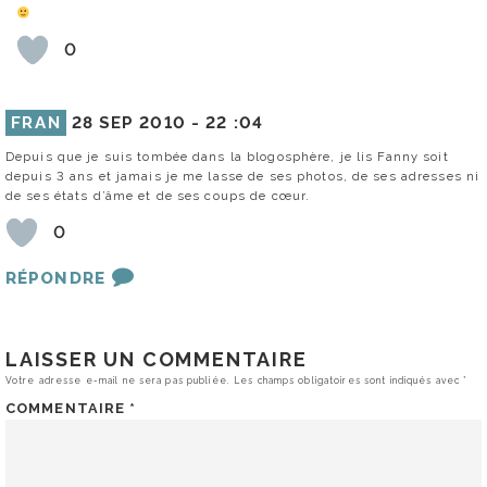
0
FRAN
28 SEP 2010 -
22 :04
Depuis que je suis tombée dans la blogosphère, je lis Fanny soit
depuis 3 ans et jamais je me lasse de ses photos, de ses adresses ni
de ses états d’âme et de ses coups de cœur.
0
RÉPONDRE
LAISSER UN COMMENTAIRE
Votre adresse e-mail ne sera pas publiée.
Les champs obligatoires sont indiqués avec
*
COMMENTAIRE
*