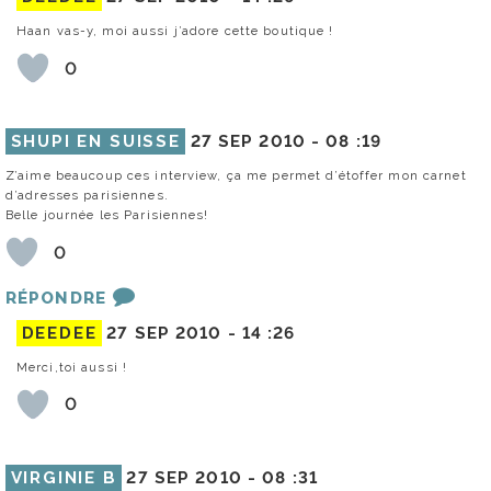
Haan vas-y, moi aussi j’adore cette boutique !
0
SHUPI EN SUISSE
27 SEP 2010 -
08 :19
Z’aime beaucoup ces interview, ça me permet d’étoffer mon carnet
d’adresses parisiennes.
Belle journée les Parisiennes!
0
RÉPONDRE
DEEDEE
27 SEP 2010 -
14 :26
Merci,toi aussi !
0
VIRGINIE B
27 SEP 2010 -
08 :31