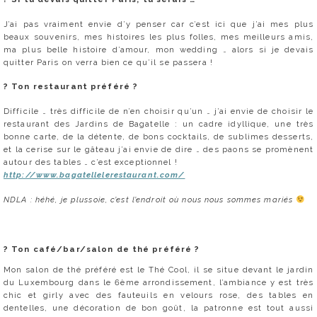
J’ai pas vraiment envie d’y penser car c’est ici que j’ai mes plus
beaux souvenirs, mes histoires les plus folles, mes meilleurs amis,
ma plus belle histoire d’amour, mon wedding … alors si je devais
quitter Paris on verra bien ce qu’il se passera !
?
Ton restaurant préféré ?
Difficile … très difficile de n’en choisir qu’un … j’ai envie de choisir le
restaurant des Jardins de Bagatelle : un cadre idyllique, une très
bonne carte, de la détente, de bons cocktails, de sublimes desserts,
et la cerise sur le gâteau j’ai envie de dire … des paons se promènent
autour des tables … c’est exceptionnel !
http://www.bagatellelerestaurant.com/
NDLA : héhé, je plussoie, c’est l’endroit où nous nous sommes mariés
?
Ton café/bar/salon de thé préféré ?
Mon salon de thé préféré est le Thé Cool, il se situe devant le jardin
du Luxembourg dans le 6ème arrondissement, l’ambiance y est très
chic et girly avec des fauteuils en velours rose, des tables en
dentelles, une décoration de bon goût, la patronne est tout aussi