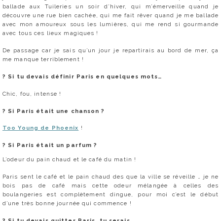
ballade aux Tuileries un soir d’hiver, qui m’émerveille quand je
découvre une rue bien cachée, qui me fait rêver quand je me ballade
avec mon amoureux sous les lumières, qui me rend si gourmande
avec tous ces lieux magiques !
De passage car je sais qu’un jour je repartirais au bord de mer, ça
me manque terriblement !
?
Si tu devais définir Paris en quelques mots…
Chic, fou, intense !
?
Si Paris était une chanson ?
Too Young de Phoenix
!
?
Si Paris était un parfum ?
L’odeur du pain chaud et le café du matin !
Paris sent le café et le pain chaud des que la ville se réveille … je ne
bois pas de café mais cette odeur mélangée à celles des
boulangeries est complètement dingue, pour moi c’est le début
d’une très bonne journée qui commence !
?
Si tu devais quitter Paris, tu serais …