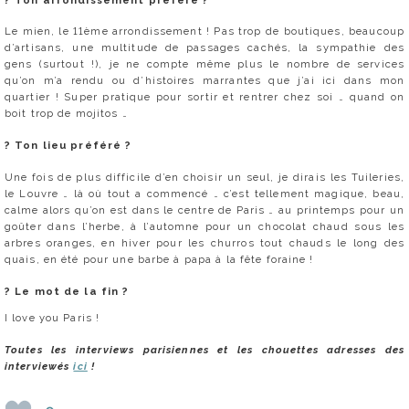
Le mien, le 11ème arrondissement ! Pas trop de boutiques, beaucoup
d’artisans, une multitude de passages cachés, la sympathie des
gens (surtout !), je ne compte même plus le nombre de services
qu’on m’a rendu ou d’histoires marrantes que j’ai ici dans mon
quartier ! Super pratique pour sortir et rentrer chez soi … quand on
boit trop de mojitos …
?
Ton lieu préféré ?
Une fois de plus difficile d’en choisir un seul, je dirais les Tuileries,
le Louvre … là où tout a commencé … c’est tellement magique, beau,
calme alors qu’on est dans le centre de Paris … au printemps pour un
goûter dans l’herbe, à l’automne pour un chocolat chaud sous les
arbres oranges, en hiver pour les churros tout chauds le long des
quais, en été pour une barbe à papa à la fête foraine !
?
Le mot de la fin ?
I love you Paris !
Toutes les interviews parisiennes et les chouettes adresses des
interviewés
ici
!