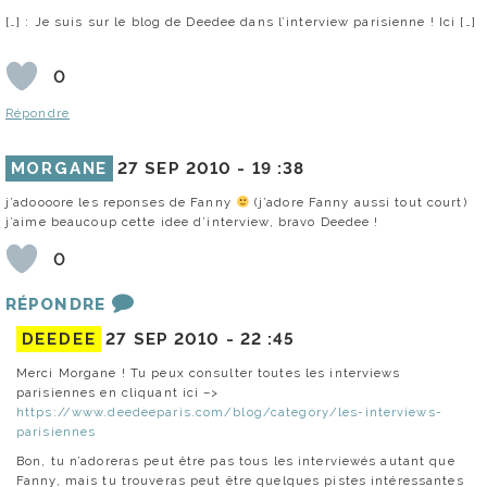
[…] : Je suis sur le blog de Deedee dans l’interview parisienne ! Ici […]
0
Répondre
MORGANE
27 SEP 2010 -
19 :38
j’adoooore les reponses de Fanny
(j’adore Fanny aussi tout court)
j’aime beaucoup cette idee d’interview, bravo Deedee !
0
RÉPONDRE
DEEDEE
27 SEP 2010 -
22 :45
Merci Morgane ! Tu peux consulter toutes les interviews
parisiennes en cliquant ici –>
https://www.deedeeparis.com/blog/category/les-interviews-
parisiennes
Bon, tu n’adoreras peut être pas tous les interviewés autant que
Fanny, mais tu trouveras peut être quelques pistes intéressantes