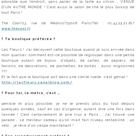
adorable que l’endroit, sans parler de la tarte au citron … VENUE
D’UN AUTRE MONDE ! C’est aussi le salon de thé le plus Gossip de
tout Paris !
Thé Cool?13, rue de Médicis?75006 Paris?Tél : 01.43.25.21.81?
www.thecool.fr
?
Ta boutique préférée ?
Les Fleurs ! J’ai découvert cette boutique quand je suis arrivée dans
mon quartier, comment est-ce possible de regrouper dans une petite
boutique autant de bijoux, d’objets, de cartes, de papiers, de
fanions, de décorations, de pochettes, de boites … aussi mignonnes
???
Et le fait que la boutique soit dans une vieille ruelle, c’est génial !
http://lesfleurs.canalblog.com/
?
Pour toi, le métro, c’est …
pénible et plus possible, je ne le prends plus du tout depuis
quelques années, sauf en cas d’urgence, autant dire une fois dans
l’année ! C’est certainement le pire truc à Paris … J’ai trouvé une
parade … Le meilleur cadeau qu’on m’ait fait niveau rentabilité : un
vélo … je rêve d’un vespa maintenant !
?
Ton arrondissement préféré ?