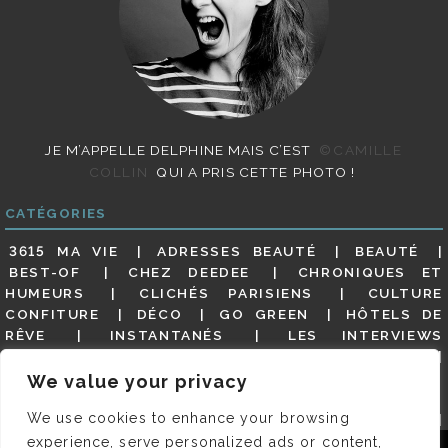
JE M’APPELLE DELPHINE MAIS C’EST
©CAMILLE
COLLIN
QUI A PRIS CETTE PHOTO !
CATÉGORIES
3615 MA VIE
ADRESSES BEAUTÉ
BEAUTÉ
BEST-OF
CHEZ DEEDEE
CHRONIQUES ET
HUMEURS
CLICHÉS PARISIENS
CULTURE
CONFITURE
DÉCO
GO GREEN
HÔTELS DE
RÊVE
INSTANTANÉS
LES INTERVIEWS
PARISIENNES
LIFESTYLE
LOOKS
MATERNITÉ
MES ADRESSES
MODE
NON CLASSÉ
OLDIES
We value your privacy
(BUT GOODIES)
PAR ICI LE MAGOT !
PARIS CITY-
We use cookies to enhance your browsing
GUIDE
PARIS EN PHOTOS
RESTAURANTS
REVUE DE PRESSE DÉTAILLÉE, SIOU PLAIT
SALONS
experience, serve personalized ads or content,