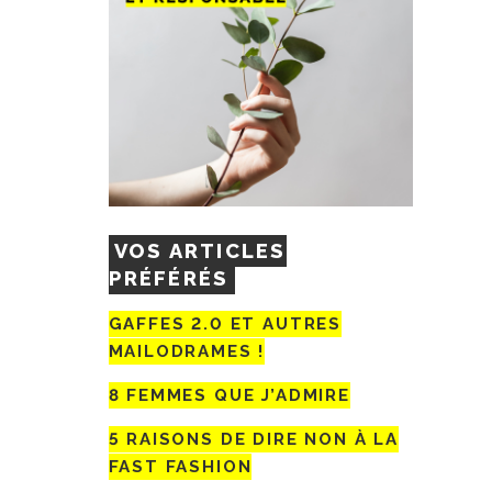
VOS ARTICLES
PRÉFÉRÉS
GAFFES 2.0 ET AUTRES
MAILODRAMES !
8 FEMMES QUE J’ADMIRE
5 RAISONS DE DIRE NON À LA
FAST FASHION