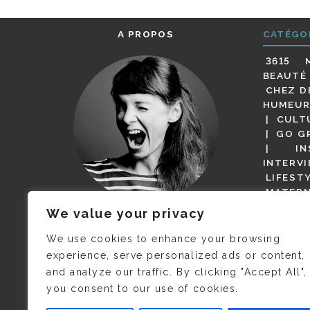
A PROPOS
CATÉGO
3615 
BEAUTÉ
CHEZ D
HUMEUR
CULT
GO G
IN
INTERV
LIFEST
MATERN
MODE
We value your privacy
(BUT G
JE M’APPELLE DELPHINE MAIS
MAGOT 
C’EST
©CAMILLE COLLIN
QUI A
We use cookies to enhance your browsing
PARI
PRIS CETTE PHOTO !
experience, serve personalized ads or content,
RESTA
and analyze our traffic. By clicking "Accept All",
PRESSE 
you consent to our use of cookies.
SALONS
VIDÉOS