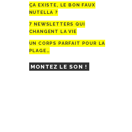
ÇA EXISTE, LE BON FAUX
NUTELLA ?
7 NEWSLETTERS QUI
CHANGENT LA VIE
UN CORPS PARFAIT POUR LA
PLAGE…
MONTEZ LE SON !