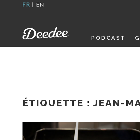
Aller
FR
|
EN
au
contenu
PODCAST
G
ÉTIQUETTE :
JEAN-MA