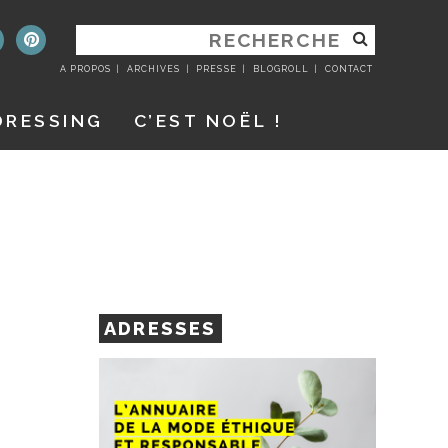
RECHERCHER
:
A PROPOS
ARCHIVES
PRESSE
BLOGROLL
CONTACT
DRESSING
C’EST NOËL !
ADRESSES