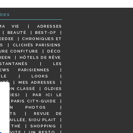
RIES
MA VIE
ADRESSES
BEAUTÉ
BEST-OF
EEDEE
CHRONIQUES ET
S
CLICHÉS PARISIENS
URE CONFITURE
DÉCO
REEN
HÔTELS DE RÊVE
STANTANÉS
LES
IEWS PARISIENNES
YLE
LOOKS
ITÉ
MES ADRESSES
NON CLASSÉ
OLDIES
OODIES)
PAR ICI LE
!
PARIS CITY-GUIDE
S EN PHOTOS
URANTS
REVUE DE
DÉTAILLÉE, SIOU PLAIT
 DE THÉ
SHOPPING
VITE ! UN RESTO