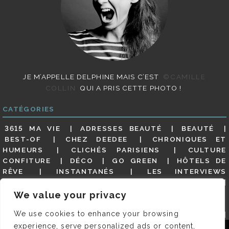
JE M’APPELLE DELPHINE MAIS C’EST
©CAMILLE
COLLIN
QUI A PRIS CETTE PHOTO !
CATÉGORIES
3615 MA VIE
ADRESSES BEAUTÉ
BEAUTÉ
BEST-OF
CHEZ DEEDEE
CHRONIQUES ET
HUMEURS
CLICHÉS PARISIENS
CULTURE
CONFITURE
DÉCO
GO GREEN
HÔTELS DE
RÊVE
INSTANTANÉS
LES INTERVIEWS
PARISIENNES
LIFESTYLE
LOOKS
MATERNITÉ
MES ADRESSES
MODE
NON CLASSÉ
OLDIES
We value your privacy
(BUT GOODIES)
PAR ICI LE MAGOT !
PARIS CITY-
We use cookies to enhance your browsing
GUIDE
PARIS EN PHOTOS
RESTAURANTS
REVUE DE PRESSE DÉTAILLÉE, SIOU PLAIT
SALONS
experience, serve personalized ads or content,