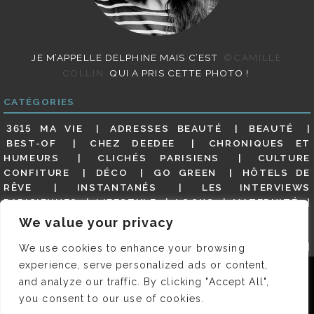
JE M’APPELLE DELPHINE MAIS C’EST
©CAMILLE
COLLIN
QUI A PRIS CETTE PHOTO !
CATÉGORIES
3615 MA VIE
ADRESSES BEAUTÉ
BEAUTÉ
BEST-OF
CHEZ DEEDEE
CHRONIQUES ET
HUMEURS
CLICHÉS PARISIENS
CULTURE
CONFITURE
DÉCO
GO GREEN
HÔTELS DE
RÊVE
INSTANTANÉS
LES INTERVIEWS
PARISIENNES
LIFESTYLE
LOOKS
MATERNITÉ
MES ADRESSES
MODE
NON CLASSÉ
OLDIES
We value your privacy
(BUT GOODIES)
PAR ICI LE MAGOT !
PARIS CITY-
GUIDE
PARIS EN PHOTOS
RESTAURANTS
We use cookies to enhance your browsing
REVUE DE PRESSE DÉTAILLÉE, SIOU PLAIT
SALONS
experience, serve personalized ads or content,
Nous utilisons des cookies pour vous garantir la meilleure
DE THÉ
SHOPPING
VIDÉOS
VITE ! UN RESTO
and analyze our traffic. By clicking "Accept All",
expérience sur notre site. Si vous continuez à utiliser ce
VOYAGES VOYAGES
you consent to our use of cookies.
dernier, nous considérerons que vous acceptez l'utilisation des