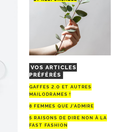
VOS ARTICLES
PRÉFÉRÉS
GAFFES 2.0 ET AUTRES
MAILODRAMES !
8 FEMMES QUE J’ADMIRE
5 RAISONS DE DIRE NON À LA
FAST FASHION