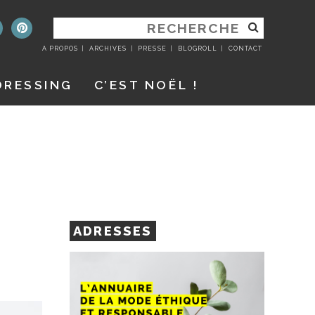
RECHERCHER
:
A PROPOS
ARCHIVES
PRESSE
BLOGROLL
CONTACT
DRESSING
C’EST NOËL !
ADRESSES