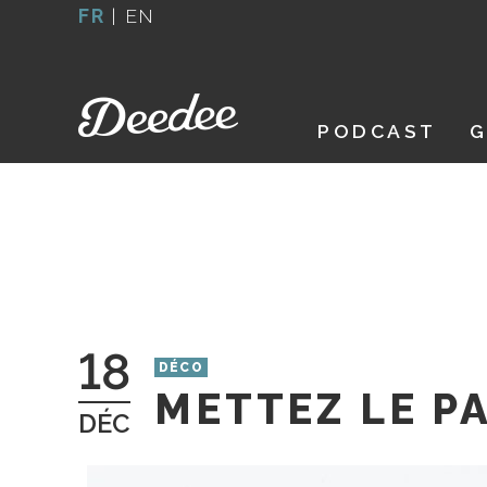
Aller
FR
|
EN
au
contenu
PODCAST
G
18
DÉCO
METTEZ LE P
DÉC