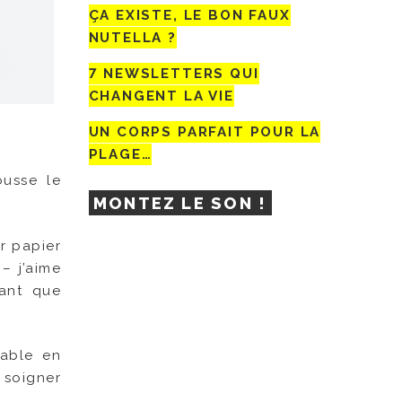
ÇA EXISTE, LE BON FAUX
NUTELLA ?
7 NEWSLETTERS QUI
CHANGENT LA VIE
UN CORPS PARFAIT POUR LA
PLAGE…
ousse le
MONTEZ LE SON !
r papier
– j’aime
tant que
uable en
 soigner