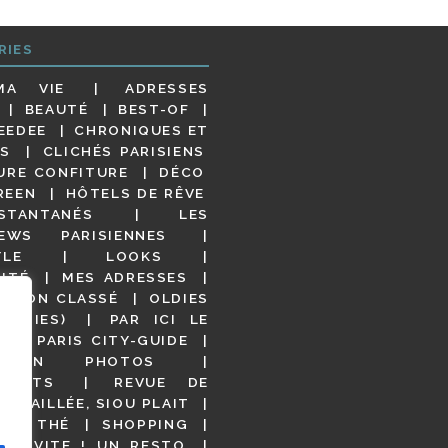
RIES
MA VIE
ADRESSES
BEAUTÉ
BEST-OF
EEDEE
CHRONIQUES ET
S
CLICHÉS PARISIENS
URE CONFITURE
DÉCO
REEN
HÔTELS DE RÊVE
STANTANÉS
LES
IEWS PARISIENNES
YLE
LOOKS
ITÉ
MES ADRESSES
NON CLASSÉ
OLDIES
OODIES)
PAR ICI LE
!
PARIS CITY-GUIDE
S EN PHOTOS
URANTS
REVUE DE
DÉTAILLÉE, SIOU PLAIT
 DE THÉ
SHOPPING
VITE ! UN RESTO