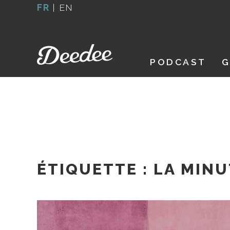
Aller
FR
|
EN
au
contenu
PODCAST
G
ÉTIQUETTE :
LA MINU