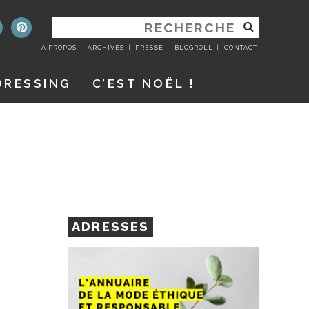
RECHERCHER
:
A PROPOS
ARCHIVES
PRESSE
BLOGROLL
CONTACT
DRESSING
C’EST NOËL !
ADRESSES