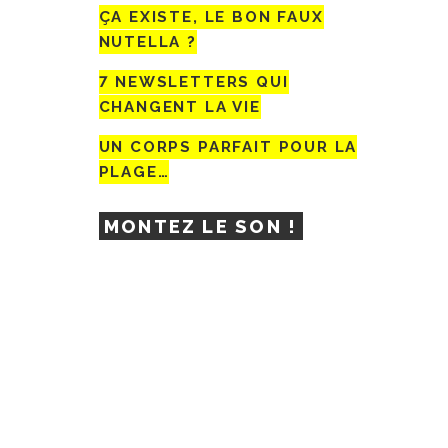
ÇA EXISTE, LE BON FAUX
NUTELLA ?
7 NEWSLETTERS QUI
CHANGENT LA VIE
UN CORPS PARFAIT POUR LA
PLAGE…
MONTEZ LE SON !