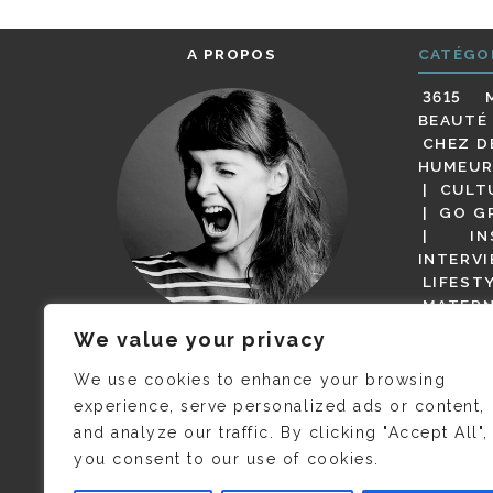
A PROPOS
CATÉGO
3615 
BEAUTÉ
CHEZ D
HUMEUR
CULT
GO G
IN
INTERV
LIFEST
MATERN
MODE
We value your privacy
(BUT G
JE M’APPELLE DELPHINE MAIS
MAGOT 
C’EST
©CAMILLE COLLIN
QUI A
We use cookies to enhance your browsing
PARI
PRIS CETTE PHOTO !
experience, serve personalized ads or content,
RESTA
and analyze our traffic. By clicking "Accept All",
PRESSE 
you consent to our use of cookies.
SALONS
VIDÉOS