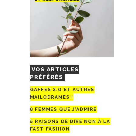
VOS ARTICLES
PRÉFÉRÉS
GAFFES 2.0 ET AUTRES
MAILODRAMES !
8 FEMMES QUE J’ADMIRE
5 RAISONS DE DIRE NON À LA
FAST FASHION