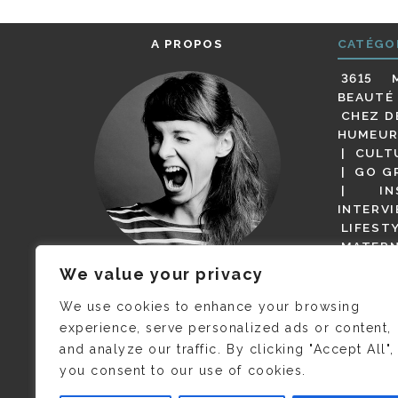
A PROPOS
CATÉGO
3615 
BEAUTÉ
CHEZ D
HUMEUR
CULT
GO G
IN
INTERV
LIFEST
MATERN
MODE
We value your privacy
(BUT G
JE M’APPELLE DELPHINE MAIS
MAGOT 
C’EST
©CAMILLE COLLIN
QUI A
We use cookies to enhance your browsing
PARI
PRIS CETTE PHOTO !
experience, serve personalized ads or content,
RESTA
and analyze our traffic. By clicking "Accept All",
PRESSE 
you consent to our use of cookies.
SALONS
VIDÉOS