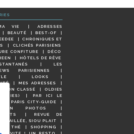
RIES
MA VIE
ADRESSES
BEAUTÉ
BEST-OF
EEDEE
CHRONIQUES ET
S
CLICHÉS PARISIENS
URE CONFITURE
DÉCO
REEN
HÔTELS DE RÊVE
STANTANÉS
LES
IEWS PARISIENNES
YLE
LOOKS
ITÉ
MES ADRESSES
NON CLASSÉ
OLDIES
OODIES)
PAR ICI LE
!
PARIS CITY-GUIDE
S EN PHOTOS
URANTS
REVUE DE
DÉTAILLÉE, SIOU PLAIT
 DE THÉ
SHOPPING
VITE ! UN RESTO