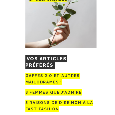
VOS ARTICLES
PRÉFÉRÉS
GAFFES 2.0 ET AUTRES
MAILODRAMES !
8 FEMMES QUE J’ADMIRE
5 RAISONS DE DIRE NON À LA
FAST FASHION