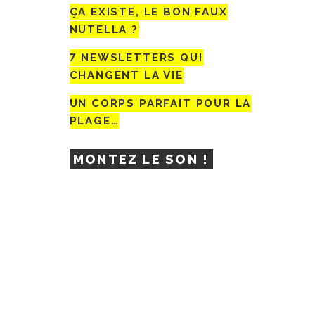
ÇA EXISTE, LE BON FAUX
NUTELLA ?
7 NEWSLETTERS QUI
CHANGENT LA VIE
UN CORPS PARFAIT POUR LA
PLAGE…
MONTEZ LE SON !