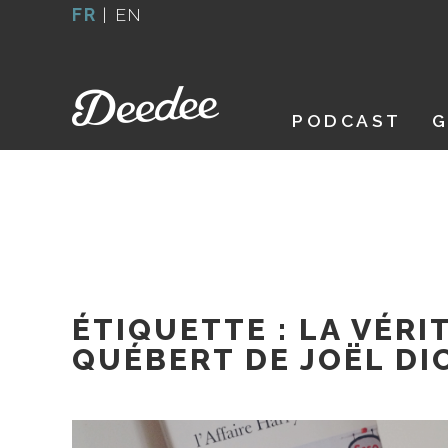
Aller
FR
|
EN
au
contenu
PODCAST
G
ÉTIQUETTE :
LA VÉRI
QUÉBERT DE JOËL DI