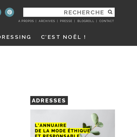
RECHERCHER
:
A PROPOS
ARCHIVES
PRESSE
BLOGROLL
CONTACT
DRESSING
C’EST NOËL !
ADRESSES