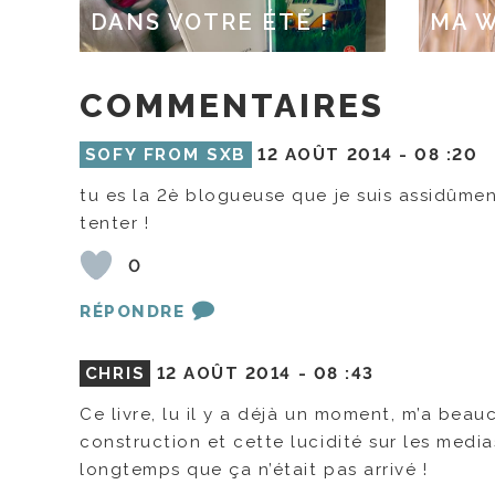
DANS VOTRE ÉTÉ !
MA W
COMMENTAIRES
SOFY FROM SXB
12 AOÛT 2014 -
08 :20
tu es la 2è blogueuse que je suis assidûmen
tenter !
0
RÉPONDRE
CHRIS
12 AOÛT 2014 -
08 :43
Ce livre, lu il y a déjà un moment, m’a beauc
construction et cette lucidité sur les medias
longtemps que ça n’était pas arrivé !