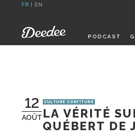
Aller
FR
|
EN
au
contenu
PODCAST
G
12
CULTURE CONFITURE
LA VÉRITÉ SU
AOÛT
QUÉBERT DE 