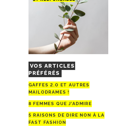
VOS ARTICLES
PRÉFÉRÉS
GAFFES 2.0 ET AUTRES
MAILODRAMES !
8 FEMMES QUE J’ADMIRE
5 RAISONS DE DIRE NON À LA
FAST FASHION