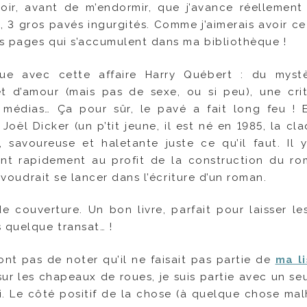
oir, avant de m’endormir, que j’avance réellement
, 3 gros pavés ingurgités. Comme j’aimerais avoir ce
s pages qui s’accumulent dans ma bibliothèque !
çue avec cette affaire Harry Québert : du myst
et d’amour (mais pas de sexe, ou si peu), une cri
 médias… Ça pour sûr, le pavé a fait long feu ! Et
ël Dicker (un p’tit jeune, il est né en 1985, la cla
ale, savoureuse et haletante juste ce qu’il faut. Il 
ent rapidement au profit de la construction du ro
i voudrait se lancer dans l’écriture d’un roman.
 de couverture. Un bon livre, parfait pour laisser le
 quelque transat… !
nt pas de noter qu’il ne faisait pas partie de
ma l
 sur les chapeaux de roues, je suis partie avec un seu
. Le côté positif de la chose (à quelque chose mal