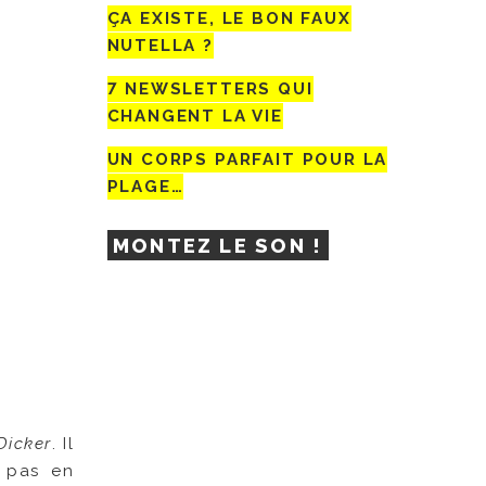
ÇA EXISTE, LE BON FAUX
NUTELLA ?
7 NEWSLETTERS QUI
CHANGENT LA VIE
UN CORPS PARFAIT POUR LA
PLAGE…
MONTEZ LE SON !
Dicker
. Il
t pas en