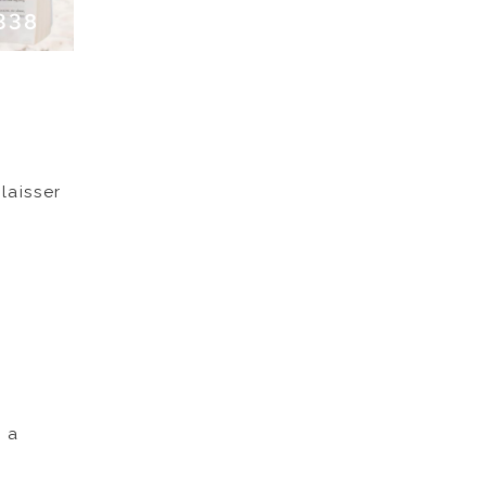
338
laisser
y a