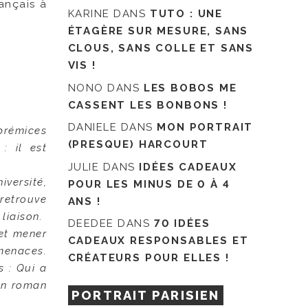
rançais à
KARINE
DANS
TUTO : UNE
ÉTAGÈRE SUR MESURE, SANS
CLOUS, SANS COLLE ET SANS
VIS !
NONO
DANS
LES BOBOS ME
CASSENT LES BONBONS !
DANIELE
DANS
MON PORTRAIT
 prémices
(PRESQUE) HARCOURT
: il est
JULIE
DANS
IDÉES CADEAUX
iversité,
POUR LES MINUS DE 0 À 4
retrouve
ANS !
liaison.
DEEDEE
DANS
70 IDÉES
et mener
CADEAUX RESPONSABLES ET
 menaces.
CRÉATEURS POUR ELLES !
s : Qui a
 un roman
PORTRAIT PARISIEN