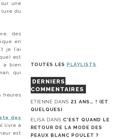
 sur une
 luxe du
ère, des
tique en
 je l’ai
que) est
TOUTES LES
PLAYLISTS
y a bien
man, qui
DERNIERS
COMMENTAIRES
s heures
ETIENNE
DANS
21 ANS… ! (ET
QUELQUES)
iste des
ELISA
DANS
C’EST QUAND LE
l livre à
RETOUR DE LA MODE DES
heur est
PEAUX BLANC POULET ?