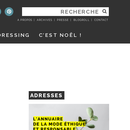
RECHERCHER
:
A PROPOS
ARCHIVES
PRESSE
BLOGROLL
CONTACT
DRESSING
C’EST NOËL !
ADRESSES