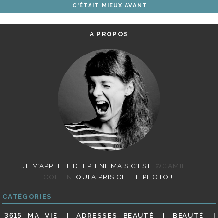
C'ÉTAIT MIEUX AVANT
ARTICLES
A PROPOS
JE M’APPELLE DELPHINE MAIS C’EST
©CAMILLE
COLLIN
QUI A PRIS CETTE PHOTO !
CATÉGORIES
3615 MA VIE
ADRESSES BEAUTÉ
BEAUTÉ