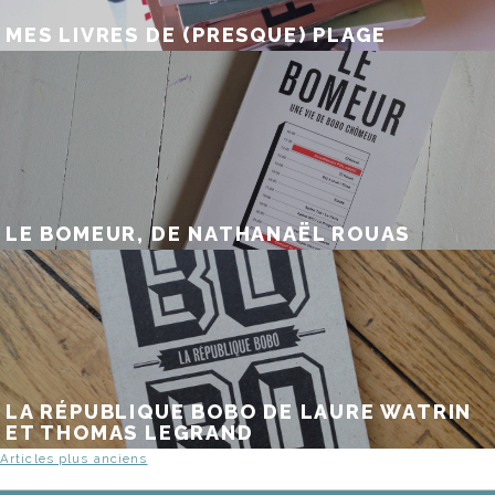
MES LIVRES DE (PRESQUE) PLAGE
LE BOMEUR, DE NATHANAËL ROUAS
LA RÉPUBLIQUE BOBO DE LAURE WATRIN
ET THOMAS LEGRAND
NAVIGATION
Articles plus anciens
DES