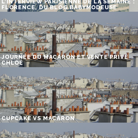
L’INTERVIEW PARISIENNE DE LA SEMAINE :
FLORENCE, DU BLOG BABYMODEUSE
JOURNÉE DU MACARON ET VENTE PRIVÉ
CHLOÉ
CUPCAKE VS MACARON