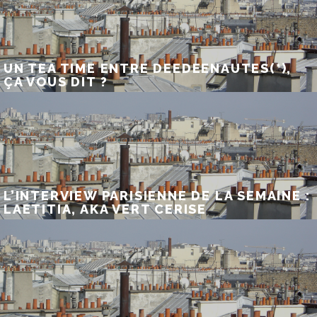
UN TEA TIME ENTRE DEEDEENAUTES(*),
ÇA VOUS DIT ?
L’INTERVIEW PARISIENNE DE LA SEMAINE :
LAETITIA, AKA VERT CERISE