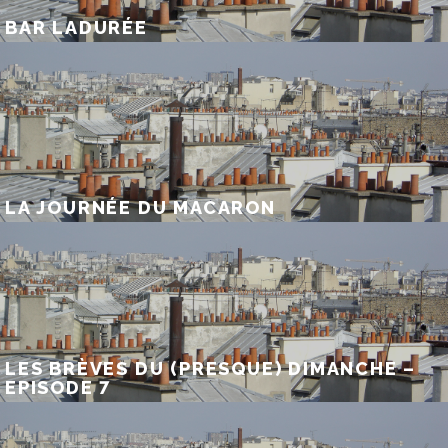
BAR LADURÉE
LA JOURNÉE DU MACARON
LES BRÈVES DU (PRESQUE) DIMANCHE –
EPISODE 7