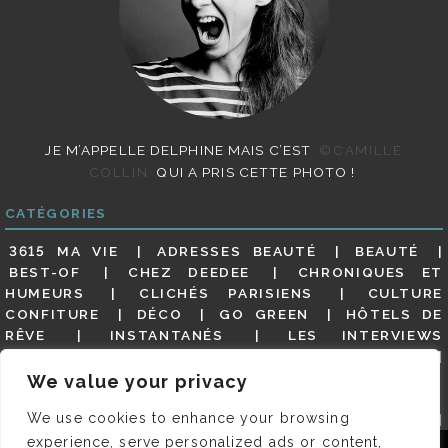
JE M’APPELLE DELPHINE MAIS C’EST
©CAMILLE
COLLIN
QUI A PRIS CETTE PHOTO !
CATÉGORIES
3615 MA VIE
ADRESSES BEAUTÉ
BEAUTÉ
BEST-OF
CHEZ DEEDEE
CHRONIQUES ET
HUMEURS
CLICHÉS PARISIENS
CULTURE
CONFITURE
DÉCO
GO GREEN
HÔTELS DE
RÊVE
INSTANTANÉS
LES INTERVIEWS
PARISIENNES
LIFESTYLE
LOOKS
MATERNITÉ
MES ADRESSES
MODE
NON CLASSÉ
OLDIES
We value your privacy
(BUT GOODIES)
PAR ICI LE MAGOT !
PARIS CITY-
We use cookies to enhance your browsing
GUIDE
PARIS EN PHOTOS
RESTAURANTS
REVUE DE PRESSE DÉTAILLÉE, SIOU PLAIT
SALONS
experience, serve personalized ads or content,