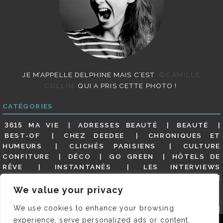
JE M’APPELLE DELPHINE MAIS C’EST
©CAMILLE
COLLIN
QUI A PRIS CETTE PHOTO !
CATÉGORIES
3615 MA VIE
ADRESSES BEAUTÉ
BEAUTÉ
BEST-OF
CHEZ DEEDEE
CHRONIQUES ET
HUMEURS
CLICHÉS PARISIENS
CULTURE
CONFITURE
DÉCO
GO GREEN
HÔTELS DE
RÊVE
INSTANTANÉS
LES INTERVIEWS
PARISIENNES
LIFESTYLE
LOOKS
MATERNITÉ
MES ADRESSES
MODE
NON CLASSÉ
OLDIES
We value your privacy
(BUT GOODIES)
PAR ICI LE MAGOT !
PARIS CITY-
We use cookies to enhance your browsing
GUIDE
PARIS EN PHOTOS
RESTAURANTS
REVUE DE PRESSE DÉTAILLÉE, SIOU PLAIT
SALONS
experience, serve personalized ads or content,