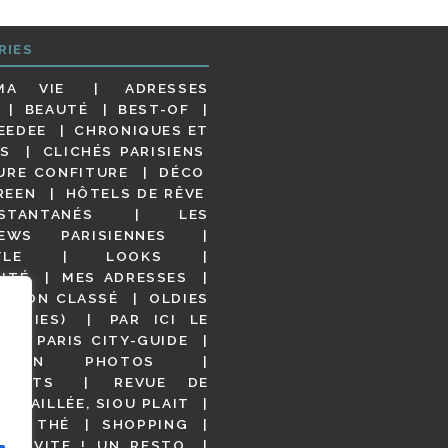
RIES
MA VIE
ADRESSES
BEAUTÉ
BEST-OF
EEDEE
CHRONIQUES ET
S
CLICHÉS PARISIENS
URE CONFITURE
DÉCO
REEN
HÔTELS DE RÊVE
STANTANÉS
LES
IEWS PARISIENNES
YLE
LOOKS
ITÉ
MES ADRESSES
NON CLASSÉ
OLDIES
OODIES)
PAR ICI LE
!
PARIS CITY-GUIDE
S EN PHOTOS
URANTS
REVUE DE
DÉTAILLÉE, SIOU PLAIT
 DE THÉ
SHOPPING
VITE ! UN RESTO