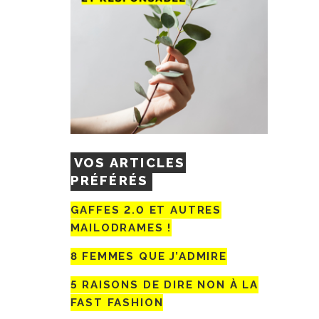
VOS ARTICLES
PRÉFÉRÉS
GAFFES 2.0 ET AUTRES
MAILODRAMES !
8 FEMMES QUE J’ADMIRE
5 RAISONS DE DIRE NON À LA
FAST FASHION