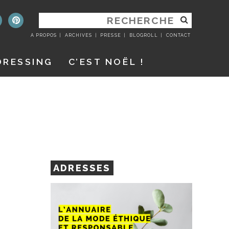
RECHERCHER
:
A PROPOS
ARCHIVES
PRESSE
BLOGROLL
CONTACT
DRESSING
C’EST NOËL !
ADRESSES