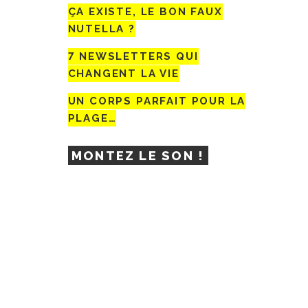
ÇA EXISTE, LE BON FAUX
NUTELLA ?
7 NEWSLETTERS QUI
CHANGENT LA VIE
UN CORPS PARFAIT POUR LA
PLAGE…
MONTEZ LE SON !