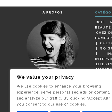
A PROPOS
CATÉGO
3615 
BEAUTÉ
CHEZ D
HUMEUR
CULT
GO G
IN
INTERV
LIFEST
MATERN
MODE
We value your privacy
(BUT G
JE M’APPELLE DELPHINE MAIS
MAGOT 
C’EST
©CAMILLE COLLIN
QUI A
We use cookies to enhance your browsing
PARI
PRIS CETTE PHOTO !
experience, serve personalized ads or content,
RESTA
and analyze our traffic. By clicking "Accept All",
PRESSE 
you consent to our use of cookies.
SALONS
VIDÉOS