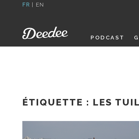
Aller
FR
|
EN
au
contenu
PODCAST
G
ÉTIQUETTE :
LES TUI