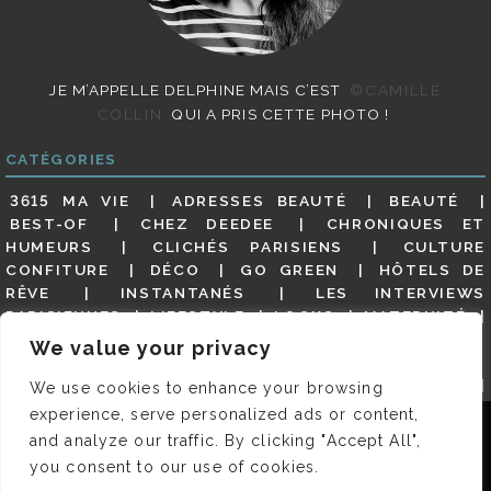
JE M’APPELLE DELPHINE MAIS C’EST
©CAMILLE
COLLIN
QUI A PRIS CETTE PHOTO !
CATÉGORIES
3615 MA VIE
ADRESSES BEAUTÉ
BEAUTÉ
BEST-OF
CHEZ DEEDEE
CHRONIQUES ET
HUMEURS
CLICHÉS PARISIENS
CULTURE
CONFITURE
DÉCO
GO GREEN
HÔTELS DE
RÊVE
INSTANTANÉS
LES INTERVIEWS
PARISIENNES
LIFESTYLE
LOOKS
MATERNITÉ
MES ADRESSES
MODE
NON CLASSÉ
OLDIES
We value your privacy
(BUT GOODIES)
PAR ICI LE MAGOT !
PARIS CITY-
GUIDE
PARIS EN PHOTOS
RESTAURANTS
We use cookies to enhance your browsing
REVUE DE PRESSE DÉTAILLÉE, SIOU PLAIT
SALONS
experience, serve personalized ads or content,
Nous utilisons des cookies pour vous garantir la meilleure
DE THÉ
SHOPPING
VIDÉOS
VITE ! UN RESTO
and analyze our traffic. By clicking "Accept All",
expérience sur notre site. Si vous continuez à utiliser ce
VOYAGES VOYAGES
you consent to our use of cookies.
dernier, nous considérerons que vous acceptez l'utilisation des