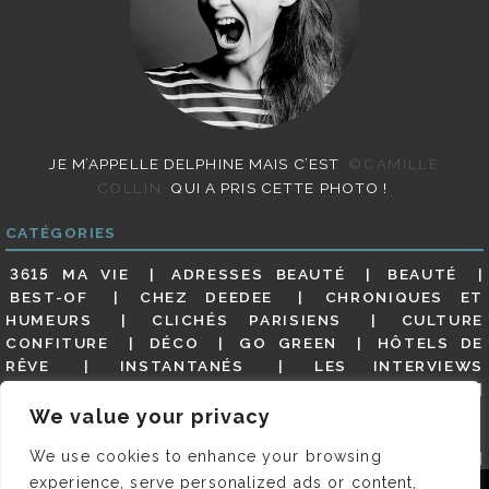
JE M’APPELLE DELPHINE MAIS C’EST
©CAMILLE
COLLIN
QUI A PRIS CETTE PHOTO !
CATÉGORIES
3615 MA VIE
ADRESSES BEAUTÉ
BEAUTÉ
BEST-OF
CHEZ DEEDEE
CHRONIQUES ET
HUMEURS
CLICHÉS PARISIENS
CULTURE
CONFITURE
DÉCO
GO GREEN
HÔTELS DE
RÊVE
INSTANTANÉS
LES INTERVIEWS
PARISIENNES
LIFESTYLE
LOOKS
MATERNITÉ
MES ADRESSES
MODE
NON CLASSÉ
OLDIES
We value your privacy
(BUT GOODIES)
PAR ICI LE MAGOT !
PARIS CITY-
We use cookies to enhance your browsing
GUIDE
PARIS EN PHOTOS
RESTAURANTS
REVUE DE PRESSE DÉTAILLÉE, SIOU PLAIT
SALONS
experience, serve personalized ads or content,