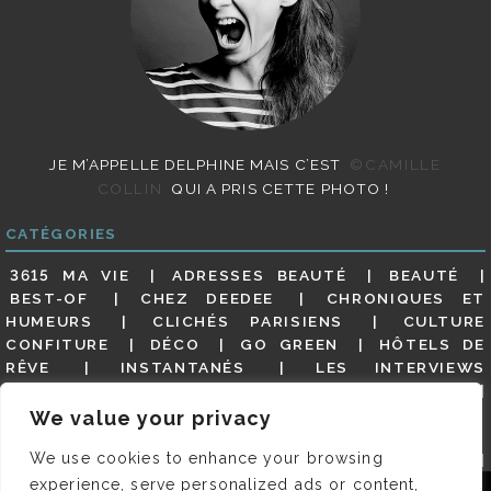
JE M’APPELLE DELPHINE MAIS C’EST
©CAMILLE
COLLIN
QUI A PRIS CETTE PHOTO !
CATÉGORIES
3615 MA VIE
ADRESSES BEAUTÉ
BEAUTÉ
BEST-OF
CHEZ DEEDEE
CHRONIQUES ET
HUMEURS
CLICHÉS PARISIENS
CULTURE
CONFITURE
DÉCO
GO GREEN
HÔTELS DE
RÊVE
INSTANTANÉS
LES INTERVIEWS
PARISIENNES
LIFESTYLE
LOOKS
MATERNITÉ
MES ADRESSES
MODE
NON CLASSÉ
OLDIES
We value your privacy
(BUT GOODIES)
PAR ICI LE MAGOT !
PARIS CITY-
We use cookies to enhance your browsing
GUIDE
PARIS EN PHOTOS
RESTAURANTS
REVUE DE PRESSE DÉTAILLÉE, SIOU PLAIT
SALONS
experience, serve personalized ads or content,