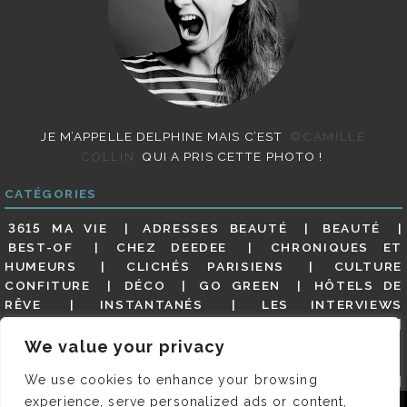
JE M’APPELLE DELPHINE MAIS C’EST
©CAMILLE
COLLIN
QUI A PRIS CETTE PHOTO !
CATÉGORIES
3615 MA VIE
ADRESSES BEAUTÉ
BEAUTÉ
BEST-OF
CHEZ DEEDEE
CHRONIQUES ET
HUMEURS
CLICHÉS PARISIENS
CULTURE
CONFITURE
DÉCO
GO GREEN
HÔTELS DE
RÊVE
INSTANTANÉS
LES INTERVIEWS
PARISIENNES
LIFESTYLE
LOOKS
MATERNITÉ
MES ADRESSES
MODE
NON CLASSÉ
OLDIES
We value your privacy
(BUT GOODIES)
PAR ICI LE MAGOT !
PARIS CITY-
We use cookies to enhance your browsing
GUIDE
PARIS EN PHOTOS
RESTAURANTS
REVUE DE PRESSE DÉTAILLÉE, SIOU PLAIT
SALONS
experience, serve personalized ads or content,