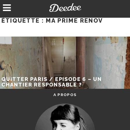
Aller
au
contenu
ÉTIQUETTE :
MA PRIME RENOV
QUITTER PARIS / EPISODE 6 – UN
CHANTIER RESPONSABLE ?
A PROPOS