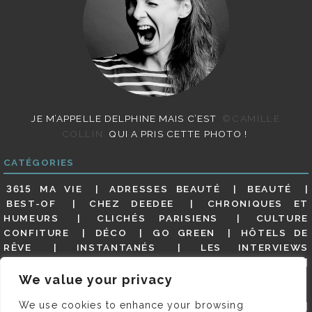
JE M’APPELLE DELPHINE MAIS C’EST
©CAMILLE
COLLIN
QUI A PRIS CETTE PHOTO !
CATÉGORIES
3615 MA VIE
ADRESSES BEAUTÉ
BEAUTÉ
BEST-OF
CHEZ DEEDEE
CHRONIQUES ET
HUMEURS
CLICHÉS PARISIENS
CULTURE
CONFITURE
DÉCO
GO GREEN
HÔTELS DE
RÊVE
INSTANTANÉS
LES INTERVIEWS
PARISIENNES
LIFESTYLE
LOOKS
MATERNITÉ
MES ADRESSES
MODE
NON CLASSÉ
OLDIES
We value your privacy
(BUT GOODIES)
PAR ICI LE MAGOT !
PARIS CITY-
We use cookies to enhance your browsing
GUIDE
PARIS EN PHOTOS
RESTAURANTS