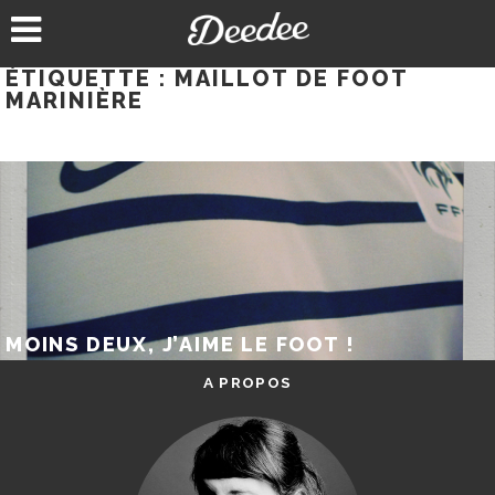
Aller
au
contenu
ÉTIQUETTE :
MAILLOT DE FOOT
MARINIÈRE
MOINS DEUX, J’AIME LE FOOT !
A PROPOS