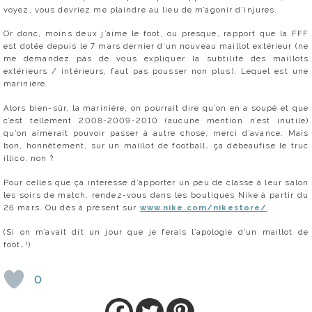
voyez, vous devriez me plaindre au lieu de m’agonir d’injures.
Or donc, moins deux j’aime le foot, ou presque, rapport que la FFF
est dotée depuis le 7 mars dernier d’un nouveau maillot extérieur (ne
me demandez pas de vous expliquer la subtilité des maillots
extérieurs / intérieurs, faut pas pousser non plus). Lequel est une
marinière.
Alors bien-sûr, la marinière, on pourrait dire qu’on en a soupé et que
c’est tellement 2008-2009-2010 (aucune mention n’est inutile)
qu’on aimerait pouvoir passer à autre chose, merci d’avance. Mais
bon, honnêtement, sur un maillot de football… ça débeaufise le truc
illico, non ?
Pour celles que ça intéresse d’apporter un peu de classe à leur salon
les soirs de match, rendez-vous dans les boutiques Nike à partir du
26 mars. Ou dès à présent sur
www.nike.com/nikestore/
.
(Si on m’avait dit un jour que je ferais l’apologie d’un maillot de
foot…!)
0