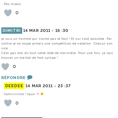
Pas mieux.
0
DIMITRI
14 MAR 2011 -
16 :30
je suis un homme qui n’aime pas le foot ! Et oui c’est possible. Par
contre je ne loupe jamais une compétition de natation. Chacun son
vice.
C’est pas mal du tout cette idée de marinière. Pour une fois, je vais
trouver un maillot de foot sympa !
0
RÉPONDRE
DEEDEE
14 MAR 2011 -
23 :37
Camiiiiiiiille ! (quoi ?!
0