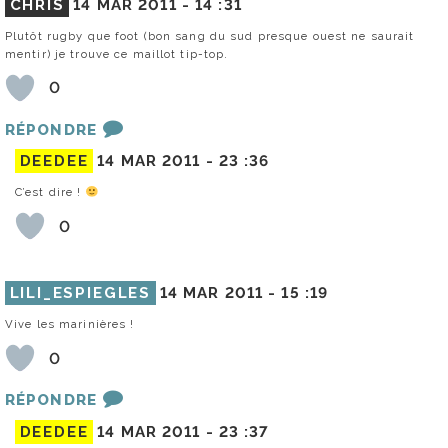
CHRIS
14 MAR 2011 -
14 :31
Plutôt rugby que foot (bon sang du sud presque ouest ne saurait
mentir) je trouve ce maillot tip-top.
0
RÉPONDRE
DEEDEE
14 MAR 2011 -
23 :36
C’est dire !
0
LILI_ESPIEGLES
14 MAR 2011 -
15 :19
Vive les marinières !
0
RÉPONDRE
DEEDEE
14 MAR 2011 -
23 :37