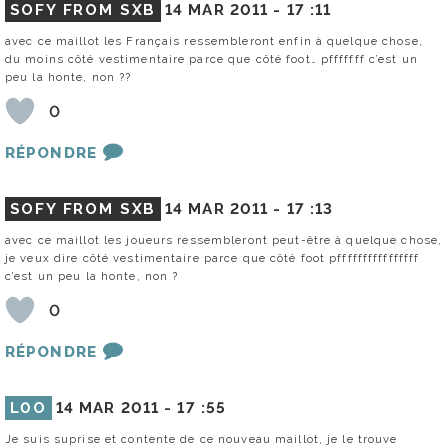
SOFY FROM SXB
14 MAR 2011 -
17 :11
avec ce maillot les Français ressembleront enfin à quelque chose,
du moins côté vestimentaire parce que côté foot… pfffffff c’est un
peu la honte, non ??
0
RÉPONDRE
SOFY FROM SXB
14 MAR 2011 -
17 :13
avec ce maillot les joueurs ressembleront peut-être à quelque chose,
je veux dire côté vestimentaire parce que côté foot pffffffffffffffff
c’est un peu la honte, non ?
0
RÉPONDRE
L0O
14 MAR 2011 -
17 :55
Je suis suprise et contente de ce nouveau maillot, je le trouve