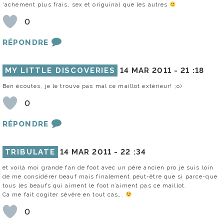
‘achement plus frais, sex et origuinal que les autres
0
RÉPONDRE
MY LITTLE DISCOVERIES
14 MAR 2011 -
21 :18
Ben écoutes, je le trouve pas mal ce maillot extérieur! ;o)
0
RÉPONDRE
TRIBULATE
14 MAR 2011 -
22 :34
et voilà moi grande fan de foot avec un père ancien pro je suis loin
de me considérer beauf mais finalement peut-être que si parce-que
tous les beaufs qui aiment le foot n’aiment pas ce maillot.
Ca me fait cogiter sévère en tout cas….
0