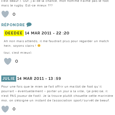
c’est beauf ). Ouf, j’ai de la chance, mon homme n’aime pas le foot
mais le rugby. Est-ce mieux ???
0
RÉPONDRE
DEEDEE
14 MAR 2011 -
22 :20
Ah non mais attends, il me faudrait plus pour regarder un match
hein, soyons clairs !
(oui, c’est mieux).
0
JULIE
14 MAR 2011 -
13 :59
Pour une fois que le mien se fait offrir un maillot de foot qu’il
pourrait – éventuellement – porter un jour à la ville… (je précise, il
n’est PAS joueur de foot). Je la trouve plutôt chouette cette marinière
moi, on s’éloigne un instant de l’association sport/survêt de beauf.
0