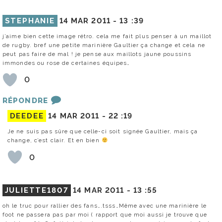
STEPHANIE
14 MAR 2011 -
13 :39
j’aime bien cette image rétro. cela me fait plus penser à un maillot
de rugby. bref une petite marinière Gaultier ça change et cela ne
peut pas faire de mal ! je pense aux maillots jaune poussins
immondes ou rose de certaines équipes…
0
RÉPONDRE
DEEDEE
14 MAR 2011 -
22 :19
Je ne suis pas sûre que celle-ci soit signée Gaultier, mais ça
change, c’est clair. Et en bien
0
JULIETTE1807
14 MAR 2011 -
13 :55
oh le truc pour rallier des fans….tsss…Même avec une marinière le
foot ne passera pas par moi ( rapport que moi aussi je trouve que