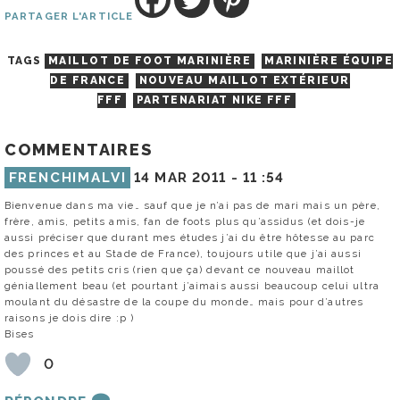
PARTAGER L'ARTICLE
TAGS
MAILLOT DE FOOT MARINIÈRE
MARINIÈRE ÉQUIPE
DE FRANCE
NOUVEAU MAILLOT EXTÉRIEUR
FFF
PARTENARIAT NIKE FFF
COMMENTAIRES
FRENCHIMALVI
14 MAR 2011 -
11 :54
Bienvenue dans ma vie… sauf que je n’ai pas de mari mais un père,
frère, amis, petits amis, fan de foots plus qu’assidus (et dois-je
aussi préciser que durant mes études j’ai du être hôtesse au parc
des princes et au Stade de France), toujours utile que j’ai aussi
poussé des petits cris (rien que ça) devant ce nouveau maillot
géniallement beau (et pourtant j’aimais aussi beaucoup celui ultra
moulant du désastre de la coupe du monde… mais pour d’autres
raisons je dois dire :p )
Bises
0