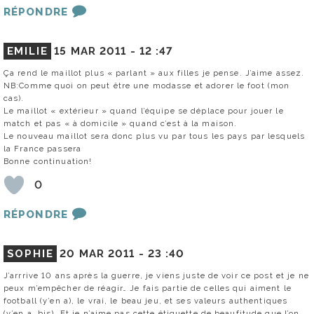
RÉPONDRE
EMILIE
15 MAR 2011 -
12 :47
Ça rend le maillot plus « parlant » aux filles je pense. J’aime assez.
NB:Comme quoi on peut être une modasse et adorer le foot (mon
cas).
Le maillot « extérieur » quand l’équipe se déplace pour jouer le
match et pas « à domicile » quand c’est à la maison.
Le nouveau maillot sera donc plus vu par tous les pays par lesquels
la France passera
Bonne continuation!
0
RÉPONDRE
SOPHIE
20 MAR 2011 -
23 :40
J’arrrive 10 ans après la guerre, je viens juste de voir ce post et je ne
peux m’empêcher de réagir… Je fais partie de celles qui aiment le
football (y’en a), le vrai, le beau jeu, et ses valeurs authentiques
(y’en a, bis). Et je n’aime pas cette étiquette de beaufitude que l’on