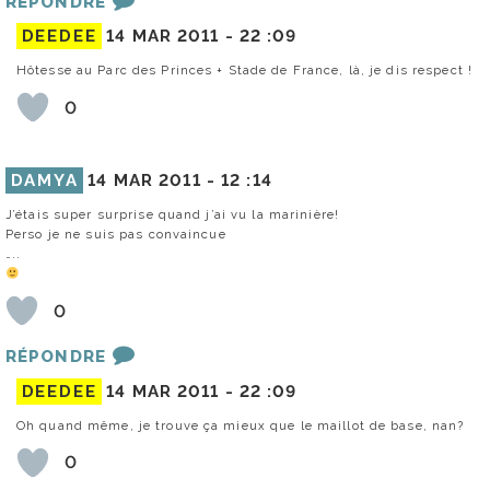
RÉPONDRE
DEEDEE
14 MAR 2011 -
22 :09
Hôtesse au Parc des Princes + Stade de France, là, je dis respect !
0
DAMYA
14 MAR 2011 -
12 :14
J’étais super surprise quand j’ai vu la marinière!
Perso je ne suis pas convaincue
…..
0
RÉPONDRE
DEEDEE
14 MAR 2011 -
22 :09
Oh quand même, je trouve ça mieux que le maillot de base, nan?
0