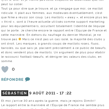
peut lui coller.
Tout ça pour dire que je trouve, et ça n’engage que moi, ce maillot
ridicule. Il plait aux femmes, aux modeuses éventuellement, c’est
que Nike a réussi son coup. Les maillots « away », et encore plus les
« third », sont à l’heure actuelle utilisés comme support marketing
pour les équipementiers, occultant totalement l’identité de l’équipe
qui le porte. Je cherche encore le rapport entre l’Equipe de France et
cette marinière. En dehors du naufrage du dernier Mondial, je ne
trouve pas
Mais ce n’est pas un cas isolé, la majorité des clubs y
ont droit. Les marques, à grands coups de maillots roses, fluos,
bariolés, ou que sais-je, plaisent précisément à ce public de beaufs,
et donc vendent plus de maillots. Un argument de plus pour établir
le raccourci football-beaufs, et dénigrer les valeurs des clubs, en
somme.
0
RÉPONDRE
SÉBASTIEN
9 AOÛT 2011 -
17 :22
Et moi j’arrive 30 ans après la guerre, mais je rejoins Dimitri!
Le rapport entre la marinière et l’Équipe de France me semble plus