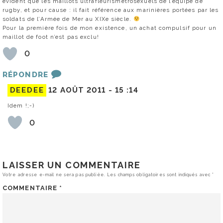
évident que les maillots ultrafleurismétrosexuels de l’équipe de
rugby, et pour cause : il fait référence aux marinières portées par les
soldats de l’Armée de Mer au XIXe siècle.
Pour la première fois de mon existence, un achat compulsif pour un
maillot de foot n’est pas exclu!
0
RÉPONDRE
DEEDEE
12 AOÛT 2011 -
15 :14
Idem !;-)
0
LAISSER UN COMMENTAIRE
Votre adresse e-mail ne sera pas publiée.
Les champs obligatoires sont indiqués avec
*
COMMENTAIRE
*