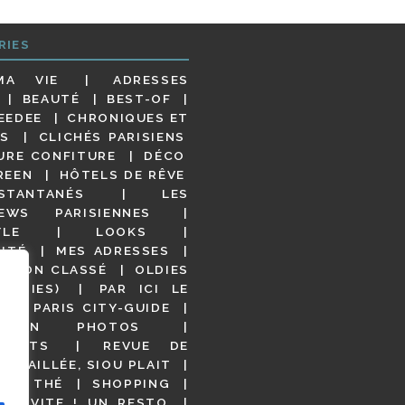
RIES
MA VIE
ADRESSES
BEAUTÉ
BEST-OF
EEDEE
CHRONIQUES ET
S
CLICHÉS PARISIENS
URE CONFITURE
DÉCO
REEN
HÔTELS DE RÊVE
STANTANÉS
LES
IEWS PARISIENNES
YLE
LOOKS
ITÉ
MES ADRESSES
NON CLASSÉ
OLDIES
OODIES)
PAR ICI LE
!
PARIS CITY-GUIDE
S EN PHOTOS
URANTS
REVUE DE
DÉTAILLÉE, SIOU PLAIT
 DE THÉ
SHOPPING
VITE ! UN RESTO