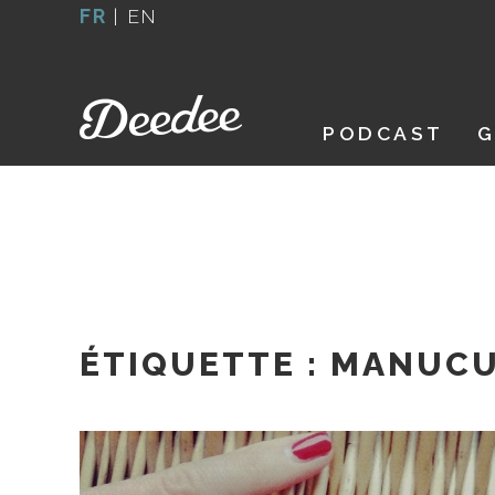
Aller
FR
|
EN
au
contenu
PODCAST
G
ÉTIQUETTE :
MANUCU