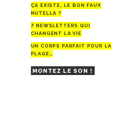
ÇA EXISTE, LE BON FAUX
NUTELLA ?
7 NEWSLETTERS QUI
CHANGENT LA VIE
UN CORPS PARFAIT POUR LA
PLAGE…
MONTEZ LE SON !