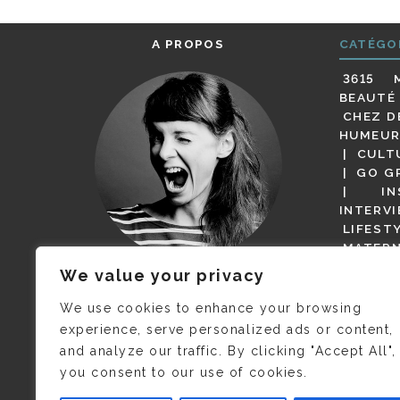
A PROPOS
CATÉGO
3615 
BEAUTÉ
CHEZ D
HUMEUR
CULT
GO G
IN
INTERV
LIFEST
MATERN
MODE
We value your privacy
(BUT G
JE M’APPELLE DELPHINE MAIS
MAGOT 
C’EST
©CAMILLE COLLIN
QUI A
We use cookies to enhance your browsing
PARI
PRIS CETTE PHOTO !
experience, serve personalized ads or content,
RESTA
and analyze our traffic. By clicking "Accept All",
PRESSE 
you consent to our use of cookies.
SALONS
VIDÉOS