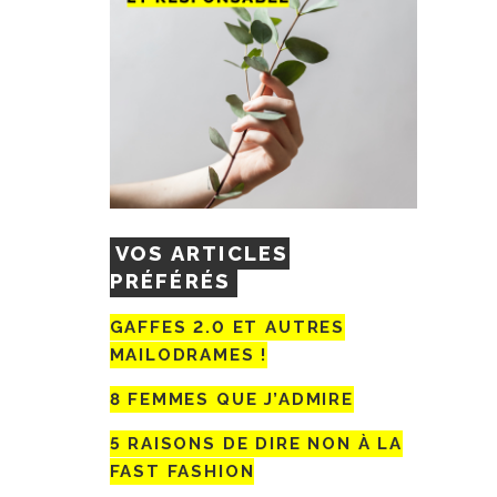
VOS ARTICLES
PRÉFÉRÉS
GAFFES 2.0 ET AUTRES
MAILODRAMES !
8 FEMMES QUE J’ADMIRE
5 RAISONS DE DIRE NON À LA
FAST FASHION