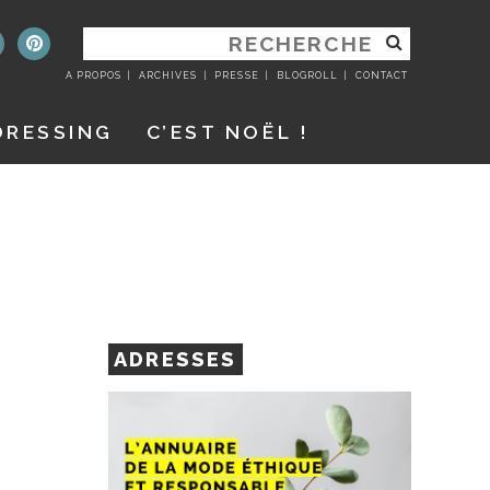
RECHERCHER
:
A PROPOS
ARCHIVES
PRESSE
BLOGROLL
CONTACT
DRESSING
C’EST NOËL !
ADRESSES