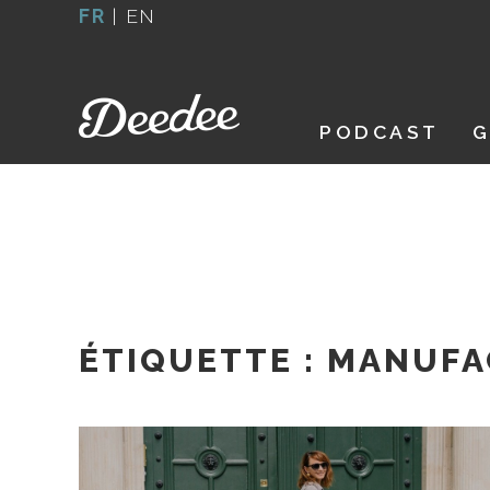
Aller
FR
|
EN
au
contenu
PODCAST
G
ÉTIQUETTE :
MANUFA