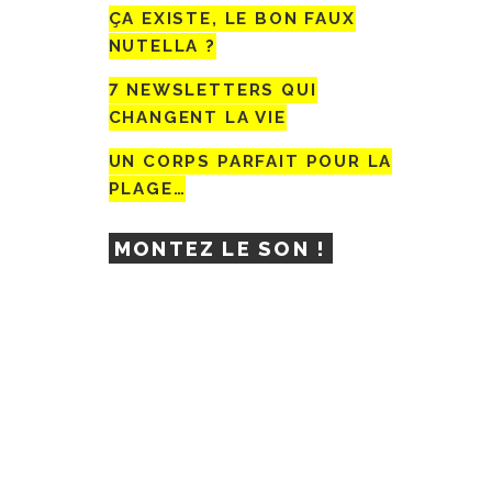
ÇA EXISTE, LE BON FAUX
NUTELLA ?
7 NEWSLETTERS QUI
CHANGENT LA VIE
UN CORPS PARFAIT POUR LA
PLAGE…
MONTEZ LE SON !