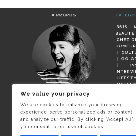
A PROPOS
CATÉGO
3615 
BEAUTÉ
CHEZ D
HUMEUR
CULT
GO G
IN
INTERV
LIFEST
MATERN
MODE
We value your privacy
(BUT G
JE M’APPELLE DELPHINE MAIS
MAGOT 
C’EST
©CAMILLE COLLIN
QUI A
We use cookies to enhance your browsing
PARI
PRIS CETTE PHOTO !
experience, serve personalized ads or content,
RESTA
and analyze our traffic. By clicking "Accept All",
PRESSE 
you consent to our use of cookies.
SALONS
VIDÉOS