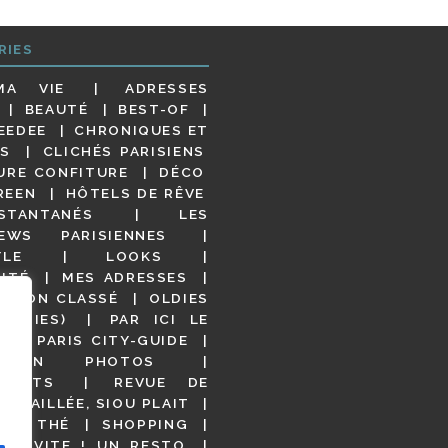
RIES
MA VIE
ADRESSES
BEAUTÉ
BEST-OF
EEDEE
CHRONIQUES ET
S
CLICHÉS PARISIENS
URE CONFITURE
DÉCO
REEN
HÔTELS DE RÊVE
STANTANÉS
LES
IEWS PARISIENNES
YLE
LOOKS
ITÉ
MES ADRESSES
NON CLASSÉ
OLDIES
OODIES)
PAR ICI LE
!
PARIS CITY-GUIDE
S EN PHOTOS
URANTS
REVUE DE
DÉTAILLÉE, SIOU PLAIT
 DE THÉ
SHOPPING
VITE ! UN RESTO