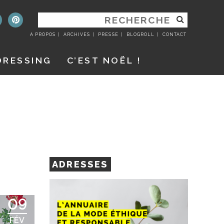
RECHERCHER
:
A PROPOS
ARCHIVES
PRESSE
BLOGROLL
CONTACT
DRESSING
C’EST NOËL !
ADRESSES
09
FÉV