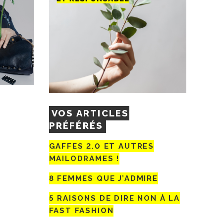
VOS ARTICLES
PRÉFÉRÉS
GAFFES 2.0 ET AUTRES
MAILODRAMES !
8 FEMMES QUE J’ADMIRE
5 RAISONS DE DIRE NON À LA
FAST FASHION