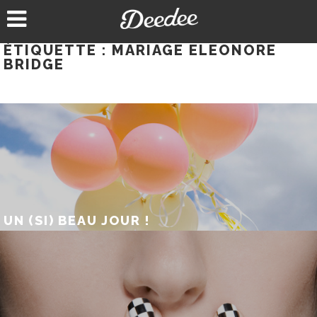
Aller
au
contenu
ÉTIQUETTE :
MARIAGE ELEONORE
BRIDGE
UN (SI) BEAU JOUR !