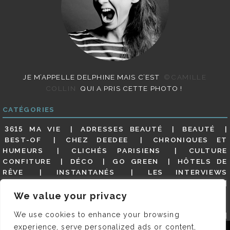
JE M’APPELLE DELPHINE MAIS C’EST
©CAMILLE
COLLIN
QUI A PRIS CETTE PHOTO !
CATÉGORIES
3615 MA VIE
ADRESSES BEAUTÉ
BEAUTÉ
BEST-OF
CHEZ DEEDEE
CHRONIQUES ET
HUMEURS
CLICHÉS PARISIENS
CULTURE
CONFITURE
DÉCO
GO GREEN
HÔTELS DE
RÊVE
INSTANTANÉS
LES INTERVIEWS
PARISIENNES
LIFESTYLE
LOOKS
MATERNITÉ
MES ADRESSES
MODE
NON CLASSÉ
OLDIES
We value your privacy
(BUT GOODIES)
PAR ICI LE MAGOT !
PARIS CITY-
We use cookies to enhance your browsing
GUIDE
PARIS EN PHOTOS
RESTAURANTS
REVUE DE PRESSE DÉTAILLÉE, SIOU PLAIT
SALONS
experience, serve personalized ads or content,